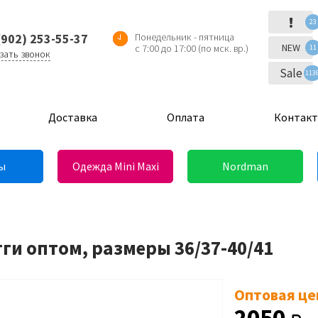
!
23
(902) 253-55-37
Понедельник - пятница
NEW
с 7:00 до 17:00 (по мск. вр.)
11
зать звонок
Sale
113
Доставка
Оплата
Контак
ы
Одежда Mini Maxi
Nordman
гги оптом, размеры 36/37-40/41
Оптовая це
2050