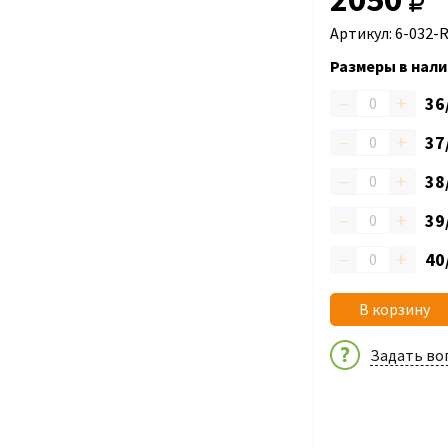
Артикул: 6-032-
Размеры в нали
–
+
36
–
+
37
–
+
38
–
+
39
–
+
40
В корзину
Задать во