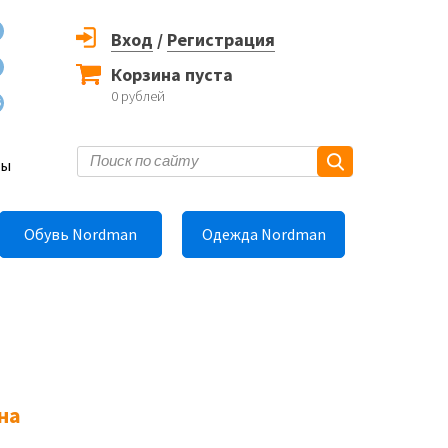
Вход
/
Регистрация
Корзина пуста
0
рублей
6
ты
Обувь Nordman
Одежда Nordman
на