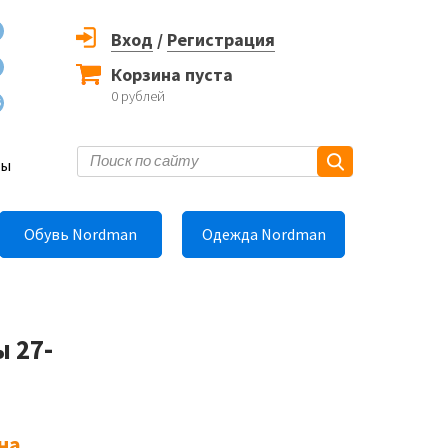
Вход
/
Регистрация
Корзина пуста
0
рублей
6
ты
Обувь Nordman
Одежда Nordman
 27-
на