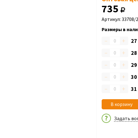
735
Артикул: 33708/
Размеры в нали
–
+
2
–
+
2
–
+
2
–
+
3
–
+
3
В корзину
Задать во