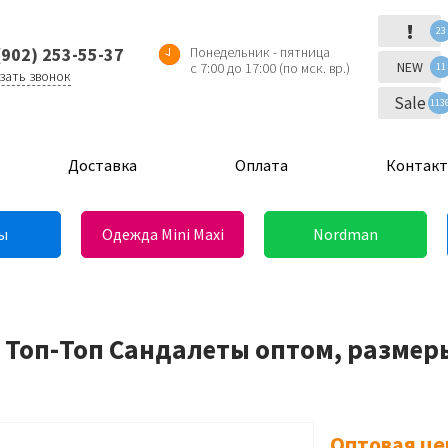
!
23
(902) 253-55-37
Понедельник - пятница
NEW
с 7:00 до 17:00 (по мск. вр.)
11
зать звонок
Sale
113
Доставка
Оплата
Контак
ы
Одежда Mini Maxi
Nordman
 Топ-Топ Сандалеты оптом, размеры
Оптовая це