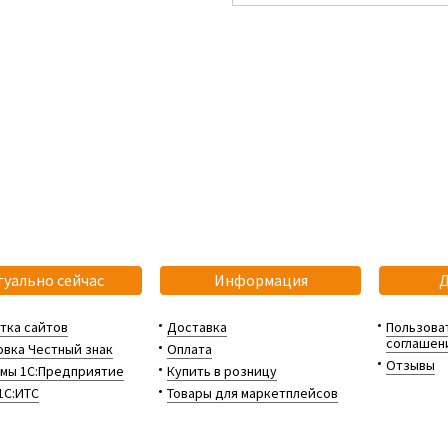
туально сейчас
Информация
тка сайтов
Доставка
Пользова
соглашен
вка Честный знак
Оплата
Отзывы
мы 1С:Предприятие
Купить в розницу
1С:ИТС
Товары для маркетплейсов