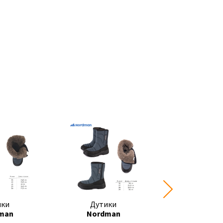
ики
Дутики
Дутик
man
Nordman
Nordma