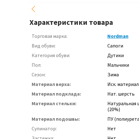
Характеристики товара
Торговая марка:
Nordman
Вид обуви:
Сапоги
Категория обуви:
Дутики
Пол:
Мальчики
Сезон:
Зима
Материал верха:
Иск. материал
Материал подклада:
Нат. шерсть
Материал стельки:
Натуральная 
(20%)
Материал подошвы:
ПУ (полиурет
Супинатор:
Нет
Застежка:
Нет