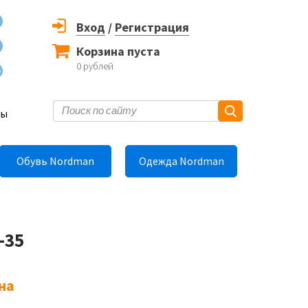
Вход
/
Регистрация
Корзина пуста
0
рублей
6
ты
Обувь Nordman
Одежда Nordman
-35
на