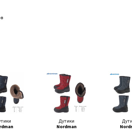
ов
утики
Дутики
Дут
rdman
Nordman
Nord