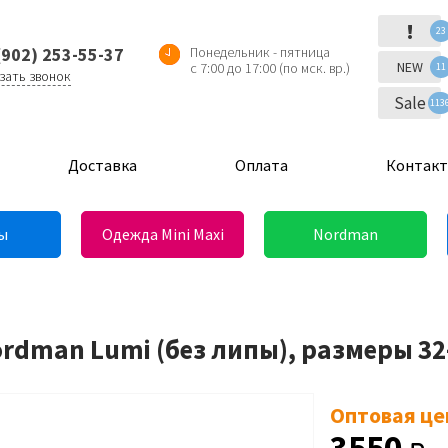
!
23
(902) 253-55-37
Понедельник - пятница
NEW
с 7:00 до 17:00 (по мск. вр.)
11
зать звонок
Sale
113
Доставка
Оплата
Контак
ы
Одежда Mini Maxi
Nordman
ordman Lumi (без липы), размеры 32
Оптовая це
3550