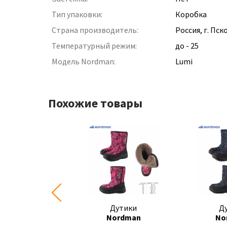
Тип упаковки:
Коробка
Страна производитель:
Россия, г. Пск
Температурный режим:
до - 25
Модель Nordman:
Lumi
Похожие товары
Дутики
Дутики
Д
Nordman
Nordman
No