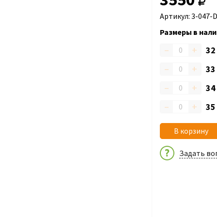
Артикул: 3-047-
Размеры в нали
–
+
3
–
+
3
–
+
3
–
+
3
В корзину
Задать во