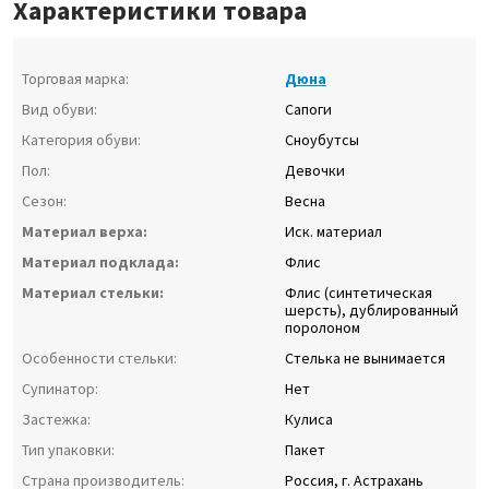
Характеристики товара
Торговая марка:
Дюна
Вид обуви:
Сапоги
Категория обуви:
Сноубутсы
Пол:
Девочки
Сезон:
Весна
Материал верха:
Иск. материал
Материал подклада:
Флис
Материал стельки:
Флис (синтетическая
шерсть), дублированный
поролоном
Особенности стельки:
Стелька не вынимается
Супинатор:
Нет
Застежка:
Кулиса
Тип упаковки:
Пакет
Страна производитель:
Россия, г. Астрахань