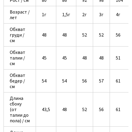
Рост / см
80
86
92
98
104
Возраст /
1г
1,5г
2г
3г
4г
лет
Обхват
груди /
48
48
52
52
56
см
Обхват
талии /
45
45
48
48
51
см
Обхват
бедер /
54
54
56
57
61
см
Длина
сбоку
(от
43,5
48
52
56
61
талии до
пола) / см