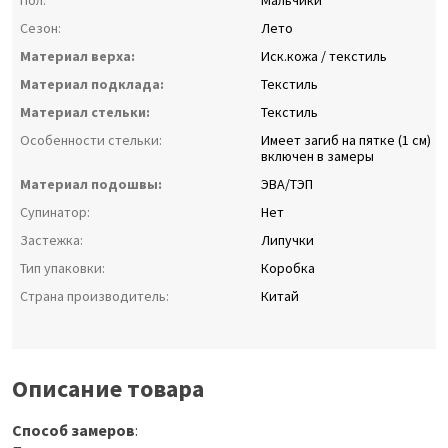
Пол:
Мальчики
Сезон:
Лето
Материал верха:
Иск.кожа / текстиль
Материал подклада:
Текстиль
Материал стельки:
Текстиль
Особенности стельки:
Имеет загиб на пятке (1 см)
включен в замеры
Материал подошвы:
ЭВА/ТЭП
Супинатор:
Нет
Застежка:
Липучки
Тип упаковки:
Коробка
Страна производитель:
Китай
Описание товара
Способ замеров
: