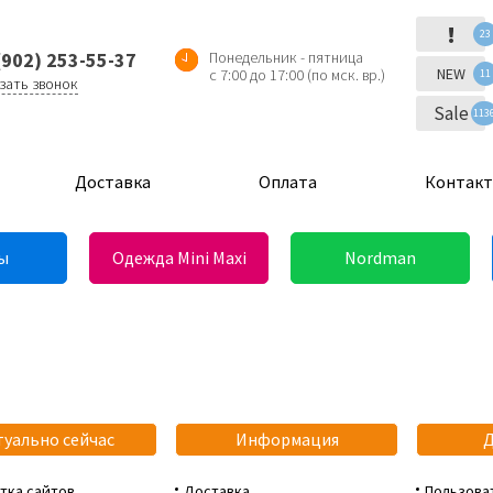
!
23
(902) 253-55-37
Понедельник - пятница
NEW
с 7:00 до 17:00 (по мск. вр.)
11
зать звонок
Sale
113
Доставка
Оплата
Контак
ы
Одежда Mini Maxi
Nordman
туально сейчас
Информация
тка сайтов
Доставка
Пользова