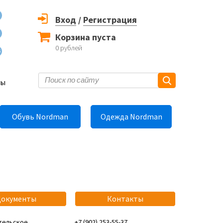
Вход
/
Регистрация
Корзина пуста
0
рублей
6
ты
Обувь Nordman
Одежда Nordman
Документы
Контакты
тельское
+7 (902) 253-55-37