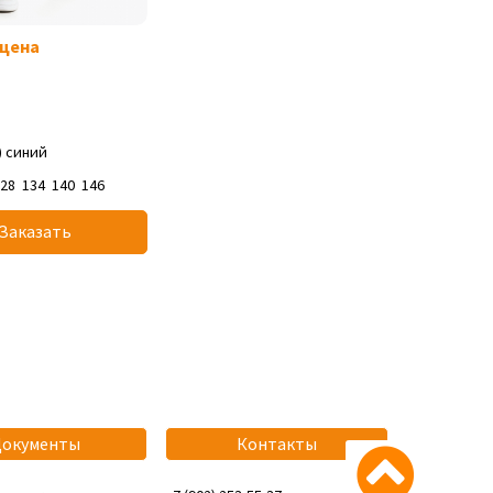
 цена
) синий
128
134
140
146
Заказать
Документы
Контакты