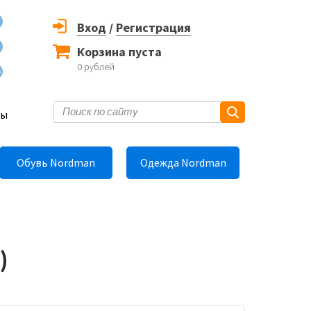
Вход
/
Регистрация
Корзина пуста
0
рублей
6
ты
Обувь Nordman
Одежда Nordman
)