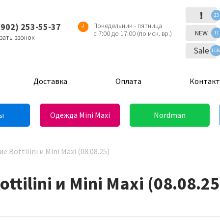
!
23
(902) 253-55-37
Понедельник - пятница
NEW
с 7:00 до 17:00 (по мск. вр.)
11
зать звонок
Sale
113
Доставка
Оплата
Контак
ы
Одежда Mini Maxi
Nordman
Bottilini и Mini Maxi (08.08.25)
tilini и Mini Maxi (08.08.25