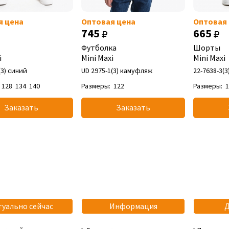
я цена
Оптовая цена
Оптовая
745
665
Футболка
Шорты
i
Mini Maxi
Mini Maxi
(3) синий
UD 2975-1(3) камуфляж
22-7638-3(3
128
134
140
Размеры:
122
Размеры:
Заказать
Заказать
туально сейчас
Информация