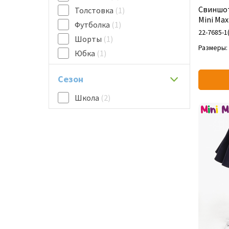
Свиншо
Толстовка
(1)
Mini Max
Футболка
(1)
22-7685-1
Шорты
(1)
Размеры:
Юбка
(1)
Сезон
Школа
(2)