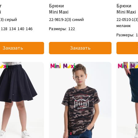
т
Брюки
Брюки
i
Mini Maxi
Mini Maxi
(3) серый
22-9819-2(3) синий
22-0510-1(
меланж
128
134
140
146
Размеры:
122
Размеры:
Заказать
Заказать