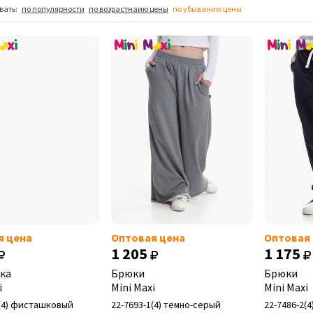
вать:
по популярности
по возрастнаию цены
по убыванию цены
я цена
Оптовая цена
Оптовая
1 205
1 175
ка
Брюки
Брюки
i
Mini Maxi
Mini Maxi
3(4) фисташковый
22-7693-1(4) темно-серый
22-7486-2(4