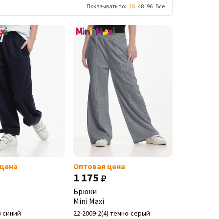
Показывать по:
16
48
96
Все
 цена
Оптовая цена
1 175
Брюки
Mini Maxi
) синий
22-2009-2(4) темно-серый