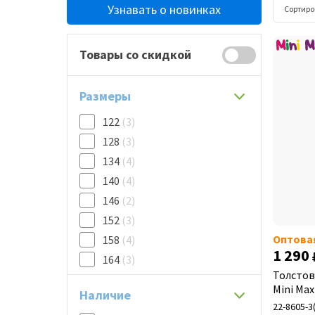
Узнавать о новинках
Сортиро
Товары со скидкой
Размеры
122
(3)
128
(3)
134
(4)
140
(4)
146
(2)
152
(3)
Оптова
158
(4)
1 290
164
(3)
Толстов
Mini Max
Наличие
22-8605-