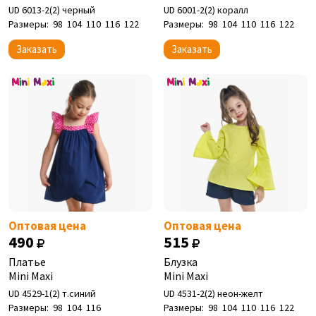
UD 6013-2(2) черный
UD 6001-2(2) коралл
Размеры:
98
104
110
116
122
Размеры:
98
104
110
116
122
Заказать
Заказать
Оптовая цена
Оптовая цена
490
515
Платье
Блузка
Mini Maxi
Mini Maxi
UD 4529-1(2) т.синий
UD 4531-2(2) неон-желт
Размеры:
98
104
116
Размеры:
98
104
110
116
122