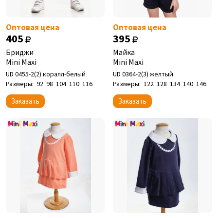
Оптовая цена
Оптовая цена
405
395
Бриджи
Майка
Mini Maxi
Mini Maxi
UD 0455-2(2) коралл-белый
UD 0364-2(3) желтый
Размеры:
92
98
104
110
116
Размеры:
122
128
134
140
146
Заказать
Заказать