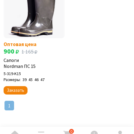
Оптовая цена
900
1 165
Сапоги
Nordman ПС 15
5-319-K15
Размеры:
39
45
46
47
Заказать
1
0