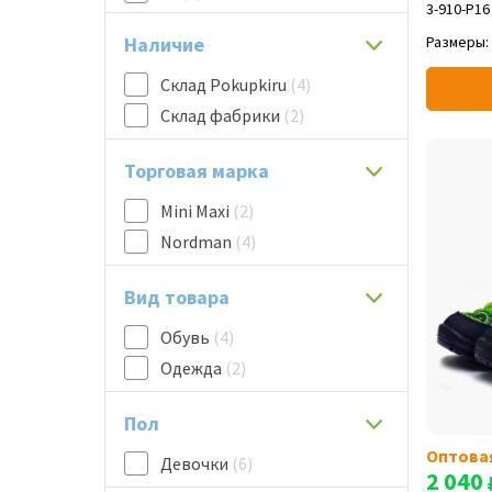
3-910-P16
98
(1)
Наличие
Размеры:
104
(2)
110
(2)
Склад Pokupkiru
(4)
116
(2)
Склад фабрики
(2)
122
(1)
Торговая марка
Mini Maxi
(2)
Nordman
(4)
Вид товара
Обувь
(4)
Одежда
(2)
Пол
Оптова
Девочки
(6)
2 040