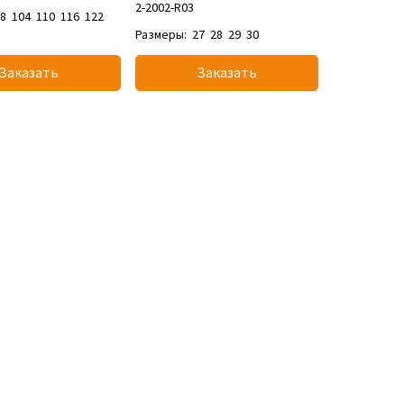
2-2002-R03
98
104
110
116
122
Размеры:
27
28
29
30
Заказать
Заказать