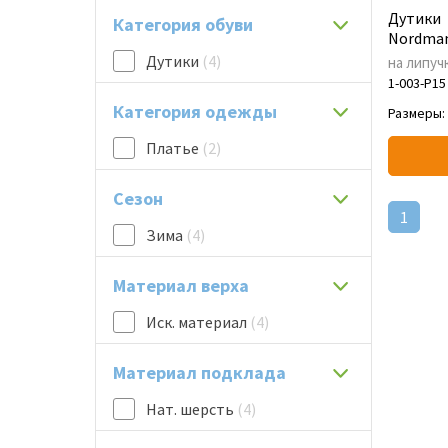
Дутики
Категория обуви
Nordman
Дутики
(4)
на липуч
1-003-P15
Категория одежды
Размеры:
Платье
(2)
Сезон
1
Зима
(4)
Материал верха
Иск. материал
(4)
Материал подклада
Нат. шерсть
(4)