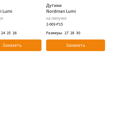
Дутики
 Lumi
Nordman Lumi
ке
на липучке
2-003-P15
24
25
26
Размеры:
27
28
30
Заказать
Заказать