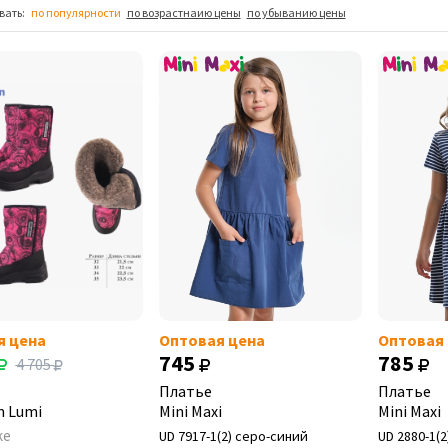
вать:
по популярности
по возрастнаию цены
по убыванию цены
я цена
Оптовая цена
Оптовая
745
785
4 705
Платье
Платье
 Lumi
Mini Maxi
Mini Maxi
ке
UD 7917-1(2) серо-синий
UD 2880-1(2