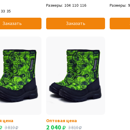
Размеры:
104
110
116
Размеры:
33
35
Заказать
Заказать
я цена
Оптовая цена
2 040
3 810
3 810