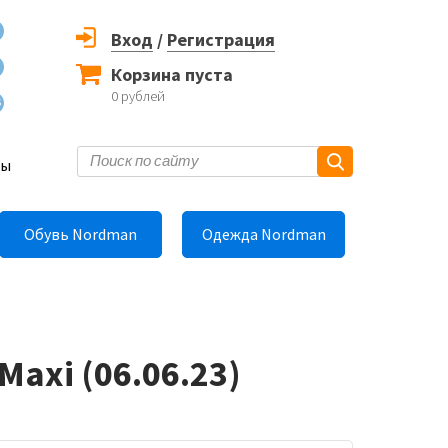
Вход
/
Регистрация
Корзина пуста
0
рублей
6
ты
Обувь Nordman
Одежда Nordman
axi (06.06.23)