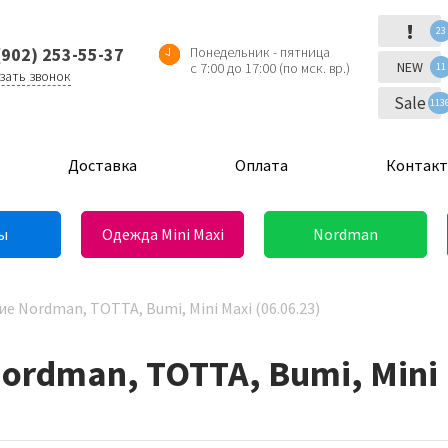
!
23
(902) 253-55-37
Понедельник - пятница
NEW
с 7:00 до 17:00 (по мск. вр.)
11
зать звонок
Sale
113
Доставка
Оплата
Контак
ы
Одежда Mini Maxi
Nordman
е Nordman, ТОТТА, Bumi, Mini Maxi (06.06.23)
rdman, ТОТТА, Bumi, Mini M