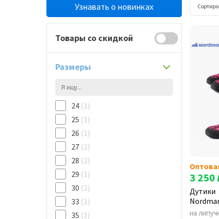
Узнавать о новинках
Сортиро
Товары со скидкой
Размеры
24
(1)
25
(1)
26
(1)
27
(2)
28
(2)
Оптова
29
(1)
3 250
30
(2)
Дутики
Nordman
33
(1)
на липуч
35
(1)