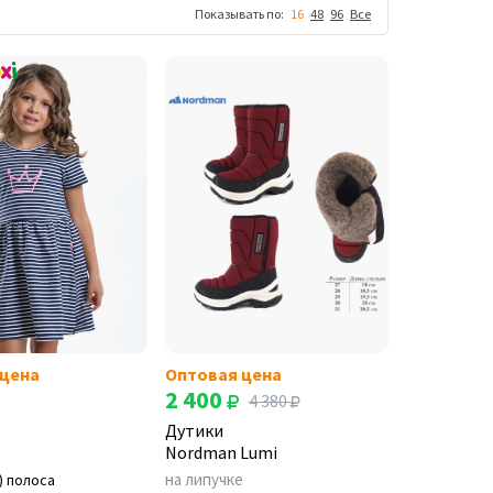
Показывать по:
16
48
96
Все
 цена
Оптовая цена
2 400
4 380
Дутики
Nordman Lumi
на липучке
) полоса