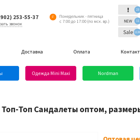
!
23
(902) 253-55-37
Понедельник - пятница
NEW
с 7:00 до 17:00 (по мск. вр.)
11
зать звонок
Sale
113
Доставка
Оплата
Контак
ы
Одежда Mini Maxi
Nordman
 Топ-Топ Сандалеты оптом, размеры
Оптовая це