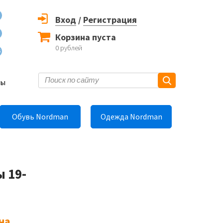
Вход
/
Регистрация
Корзина пуста
0
рублей
6
ты
Обувь Nordman
Одежда Nordman
 19-
на