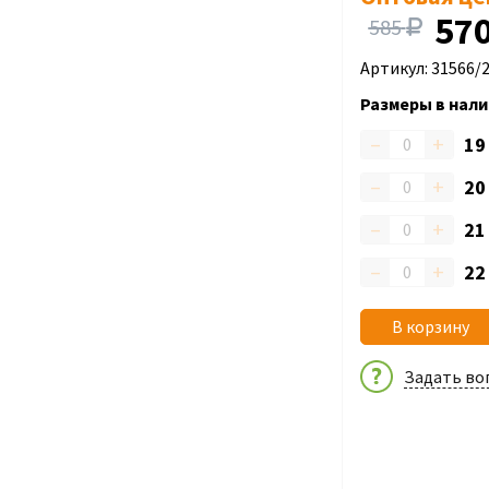
57
585
Артикул: 31566/
Размеры в нали
–
+
1
–
+
2
–
+
2
–
+
2
В корзину
Задать во