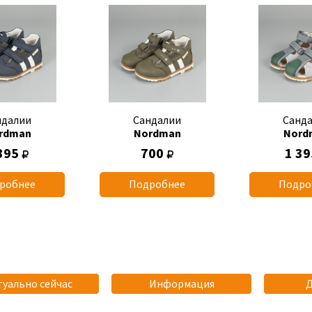
ндалии
Сандалии
Санд
rdman
Nordman
Nord
395
700
1 3
робнее
Подробнее
Подро
туально сейчас
Информация