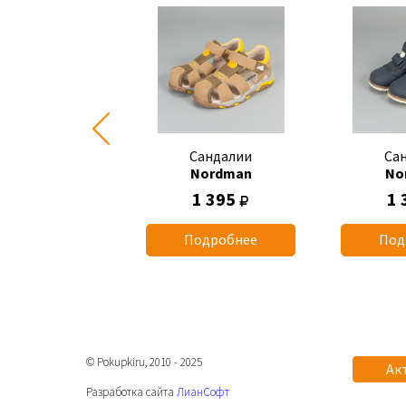
Сандалии
Сандалии
Са
Nordman
Nordman
No
700
1 395
1 
одробнее
Подробнее
Под
© Pokupkiru, 2010 - 2025
Ак
Разработка сайта
ЛианСофт