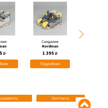
алии
Сандалии
Сандал
man
Nordman
Nordma
95
1 395
700
бнее
Подробнее
Подробн
Документы
Контакты