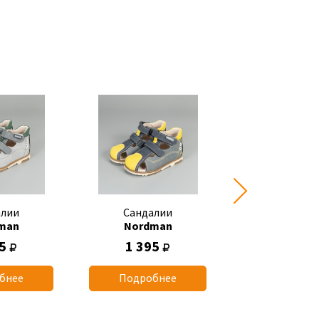
алии
Сандалии
Сандал
man
Nordman
Nordma
95
1 395
700
бнее
Подробнее
Подробн