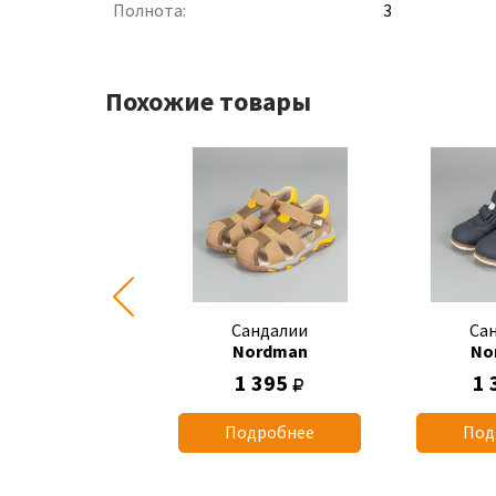
Полнота:
3
Похожие товары
Сандалии
Сандалии
Са
Nordman
Nordman
No
700
1 395
1 
одробнее
Подробнее
Под