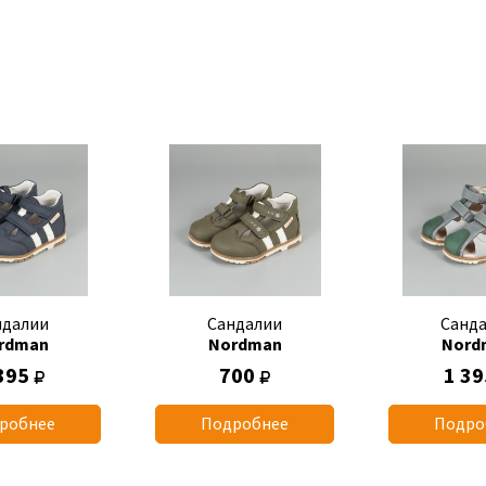
ндалии
Сандалии
Санд
rdman
Nordman
Nord
395
700
1 3
робнее
Подробнее
Подро