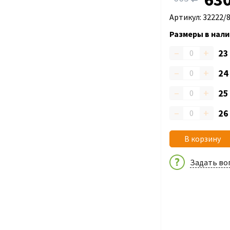
Артикул: 32222/
Размеры в нали
–
+
2
–
+
2
–
+
2
–
+
2
В корзину
Задать во