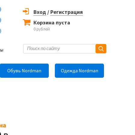
Вход
/
Регистрация
Корзина пуста
0
рублей
6
ты
Обувь Nordman
Одежда Nordman
на
0