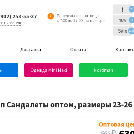
!
23
(902) 253-55-37
Понедельник - пятница
NEW
с 7:00 до 17:00 (по мск. вр.)
11
зать звонок
Sale
113
Доставка
Оплата
Контак
ы
Одежда Mini Maxi
Nordman
оп Сандалеты оптом, размеры 23-26
Оптовая це
63
665