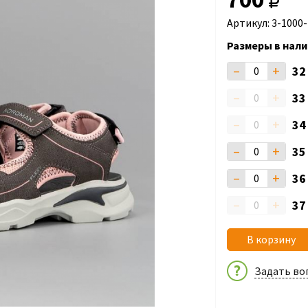
Артикул: 3-1000
Размеры в нали
–
+
3
–
+
3
–
+
3
–
+
3
–
+
3
–
+
3
В корзину
Задать во