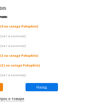
-D05
чии:
2
(4 на складе Pokupkiru)
3
(нет в наличии)
4
(нет в наличии)
5
(1 на складе Pokupkiru)
6
(11 на складе Pokupkiru)
7
(нет в наличии)
Назад
прос о товаре