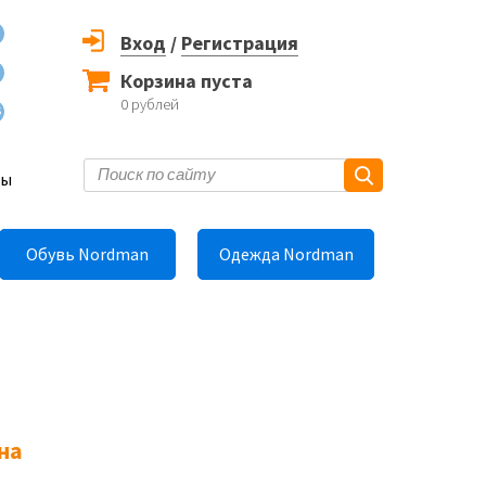
Вход
/
Регистрация
Корзина пуста
0
рублей
6
ты
Обувь Nordman
Одежда Nordman
на