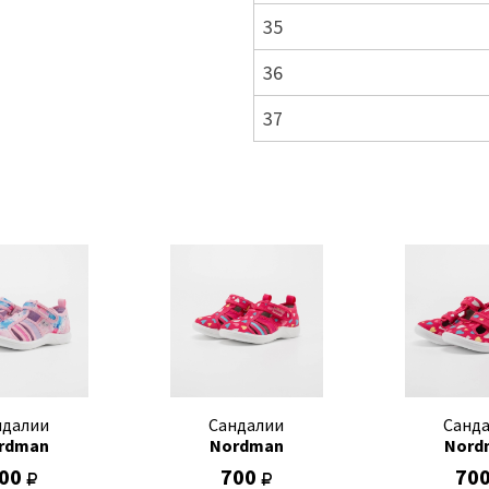
35
36
37
ндалии
Сандалии
Санд
rdman
Nordman
Nord
00
700
70