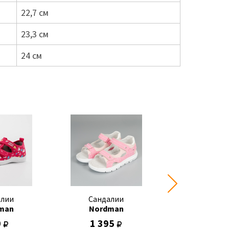
22,7 см
23,3 см
24 см
алии
Сандалии
Сандал
man
Nordman
Nordma
0
1 395
1 395