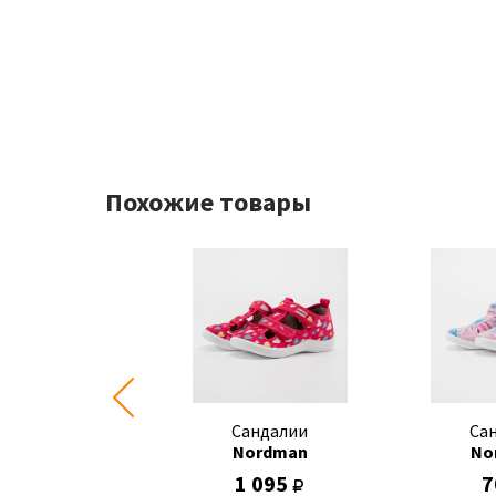
Похожие товары
Сандалии
Сандалии
Са
Nordman
Nordman
No
700
1 095
7