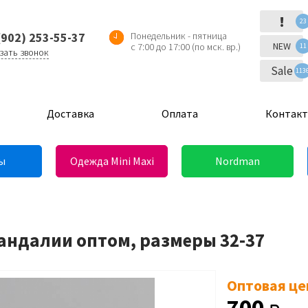
!
23
(902) 253-55-37
Понедельник - пятница
NEW
с 7:00 до 17:00 (по мск. вр.)
11
зать звонок
Sale
113
Доставка
Оплата
Контак
ы
Одежда Mini Maxi
Nordman
Сандалии оптом, размеры 32-37
Оптовая це
700