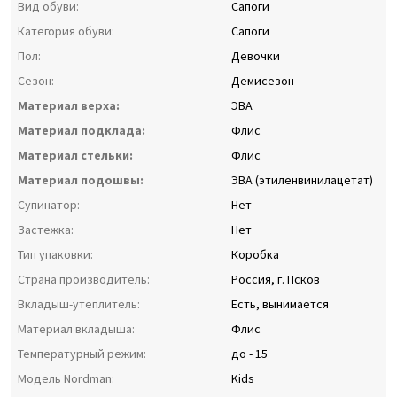
Вид обуви:
Сапоги
Категория обуви:
Сапоги
Пол:
Девочки
Сезон:
Демисезон
Материал верха:
ЭВА
Материал подклада:
Флис
Материал стельки:
Флис
Материал подошвы:
ЭВА (этиленвинилацетат)
Супинатор:
Нет
Застежка:
Нет
Тип упаковки:
Коробка
Страна производитель:
Россия, г. Псков
Вкладыш-утеплитель:
Есть, вынимается
Материал вкладыша:
Флис
Температурный режим:
до - 15
Модель Nordman:
Kids