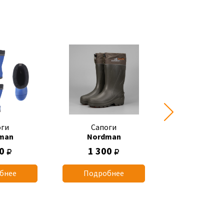
оги
Сапоги
Сапоги
man
Nordman
Nordma
00
1 300
1 090
бнее
Подробнее
Подробн