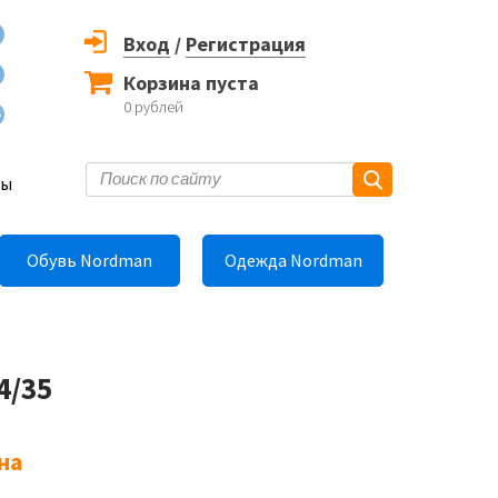
Вход
/
Регистрация
Корзина пуста
0
рублей
6
ты
Обувь Nordman
Одежда Nordman
4/35
на