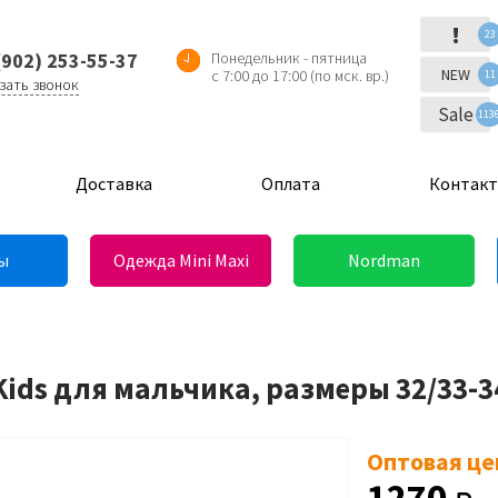
!
23
(902) 253-55-37
Понедельник - пятница
NEW
с 7:00 до 17:00 (по мск. вр.)
11
зать звонок
Sale
113
Доставка
Оплата
Контак
ы
Одежда Mini Maxi
Nordman
Kids для мальчика, размеры 32/33-3
Оптовая це
1270