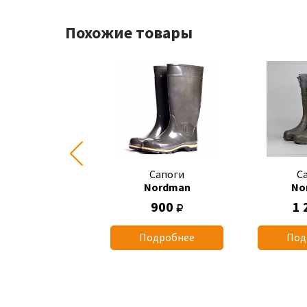
Похожие товары
Сапоги
Сапоги
С
Nordman
Nordman
No
635
900
1 
одробнее
Подробнее
Под