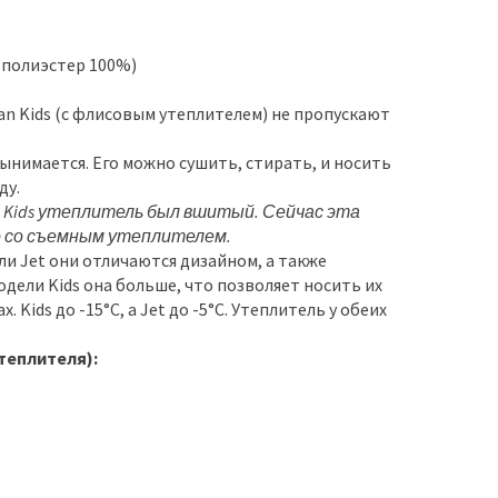
(полиэстер 100%)
an Kids (с флисовым утеплителем) не пропускают
ынимается. Его можно сушить, стирать, и носить
ду.
 Kids утеплитель был вшитый. Сейчас эта
о со съемным утеплителем.
и Jet они отличаются дизайном, а также
дели Kids она больше, что позволяет носить их
 Kids до -15°C, а Jet до -5°C. Утеплитель у обеих
теплителя):