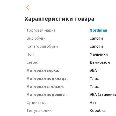
Характеристики товара
Торговая марка:
Nordman
Вид обуви:
Сапоги
Категория обуви:
Сапоги
Пол:
Мальчики
Сезон:
Демисезон
Материал верха:
ЭВА
Материал подклада:
Флис
Материал стельки:
Флис
Материал подошвы:
ЭВА (этиленв
Супинатор:
Нет
Тип упаковки:
Коробка