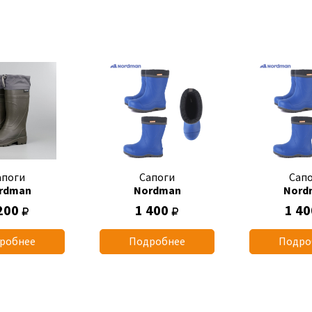
апоги
Сапоги
Сап
rdman
Nordman
Nord
200
1 400
1 4
робнее
Подробнее
Подро