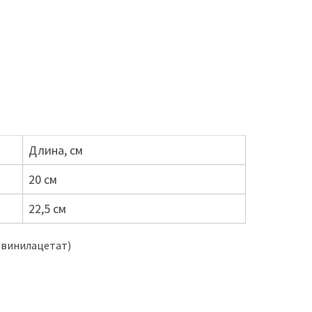
Длина, см
20 см
22,5 см
нвинилацетат)