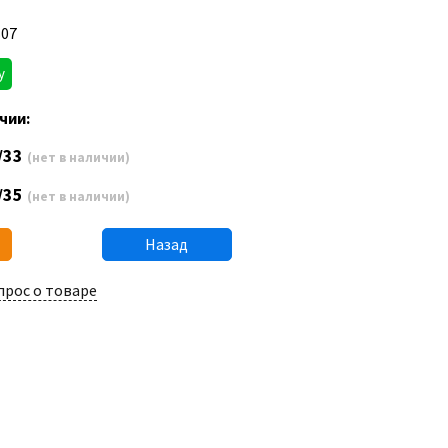
B07
у
чии:
/33
(нет в наличии)
/35
(нет в наличии)
Назад
прос о товаре