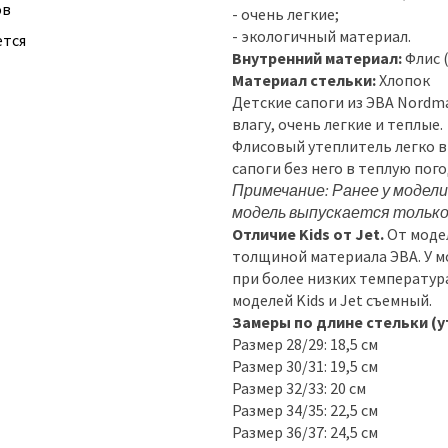
ов
- очень легкие;
- экологичный материал.
ется
Внутренний материал:
Флис 
Материал стельки:
Хлопок
Детские сапоги из ЭВА Nordm
влагу, очень легкие и теплые.
Флисовый утеплитель легко в
сапоги без него в теплую пого
Примечание: Ранее у модели
модель выпускается тольк
Отличие Kids от Jet.
От модел
толщиной материала ЭВА. У мо
при более низких температурах.
моделей Kids и Jet съемный.
Замеры по длине стельки (у
Размер 28/29: 18,5 см
Размер 30/31: 19,5 см
Размер 32/33: 20 см
Размер 34/35: 22,5 см
Размер 36/37: 24,5 см