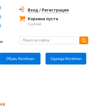
Вход
/
Регистрация
Корзина пуста
0
рублей
6
ты
Обувь Nordman
Одежда Nordman
на