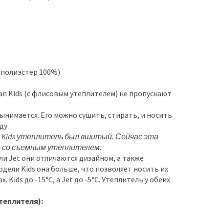
(полиэстер 100%)
an Kids (с флисовым утеплителем) не пропускают
ынимается. Его можно сушить, стирать, и носить
ду.
 Kids утеплитель был вшитый. Сейчас эта
о со съемным утеплителем.
и Jet они отличаются дизайном, а также
дели Kids она больше, что позволяет носить их
 Kids до -15°C, а Jet до -5°C. Утеплитель у обеих
теплителя):