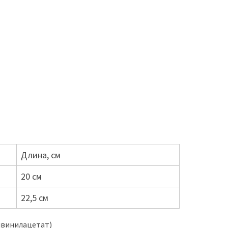
Длина, см
20 см
22,5 см
нвинилацетат)