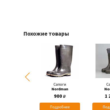
Похожие товары
Сапоги
Сапоги
С
Nordman
Nordman
No
635
900
1 
одробнее
Подробнее
Под