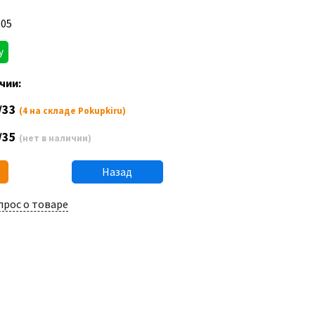
D05
у
чии:
/33
(4 на складе Pokupkiru)
/35
(нет в наличии)
Назад
прос о товаре