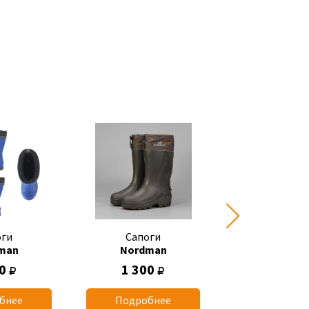
оги
Сапоги
Сапоги
man
Nordman
Nordma
00
1 300
1 090
бнее
Подробнее
Подробн