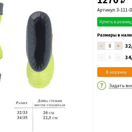
Артикул: 3-111-
Купить в розниц
Размеры в нали
–
+
32
–
+
34
В корзину
Задать во