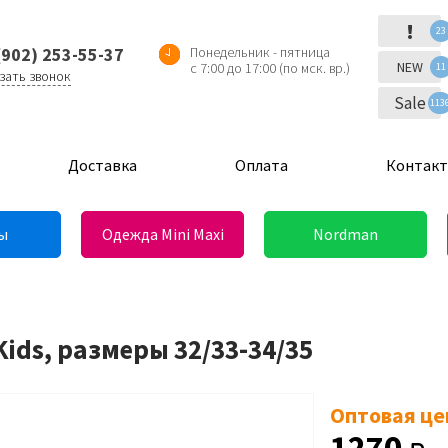
!
23
(902) 253-55-37
Понедельник - пятница
NEW
с 7:00 до 17:00 (по мск. вр.)
11
зать звонок
Sale
113
Доставка
Оплата
Контак
ы
Одежда Mini Maxi
Nordman
ids, размеры 32/33-34/35
Оптовая це
1270