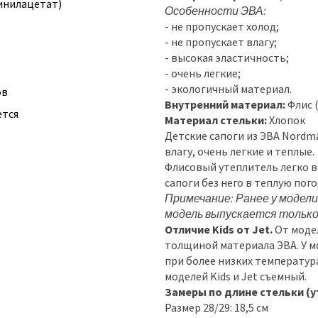
инилацетат)
Особенности ЭВА:
- не пропускает холод;
- не пропускает влагу;
- высокая эластичность;
- очень легкие;
- экологичный материал.
ов
Внутренний материал:
Флис 
ется
Материал стельки:
Хлопок
Детские сапоги из ЭВА Nordm
влагу, очень легкие и теплые.
Флисовый утеплитель легко в
сапоги без него в теплую пого
Примечание: Ранее у модели
модель выпускается тольк
Отличие Kids от Jet.
От модел
толщиной материала ЭВА. У мо
при более низких температурах.
моделей Kids и Jet съемный.
Замеры по длине стельки (у
Размер 28/29: 18,5 см