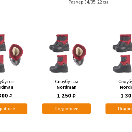
Размер 34/35: 22 см
убутсы
Сноубутсы
Сноуб
rdman
Nordman
Nord
300
1 250
1 3
робнее
Подробнее
Подро