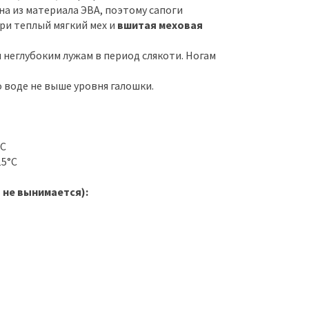
на из материала ЭВА, поэтому сапоги
ри теплый мягкий мех и
вшитая меховая
и неглубоким лужам в период слякоти. Ногам
 воде не выше уровня галошки.
°С
15°С
 не вынимается):