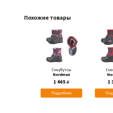
Похожие товары
Сноубутсы
Сно
Nordman
No
1 465
1 
Подробнее
Под