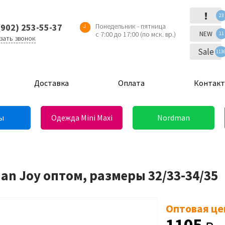
!
23
(902) 253-55-37
Понедельник - пятница
NEW
с 7:00 до 17:00 (по мск. вр.)
11
зать звонок
Sale
113
Доставка
Оплата
Контак
ы
Одежда Mini Maxi
Nordman
an Joy оптом, размеры 32/33-34/35
Оптовая це
1105