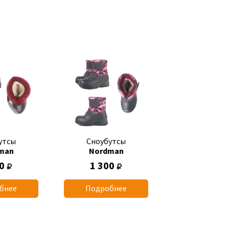
утсы
Сноубутсы
man
Nordman
00
1 300
бнее
Подробнее