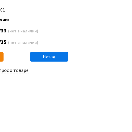
R01
чии:
/33
(нет в наличии)
/35
(нет в наличии)
Назад
прос о товаре