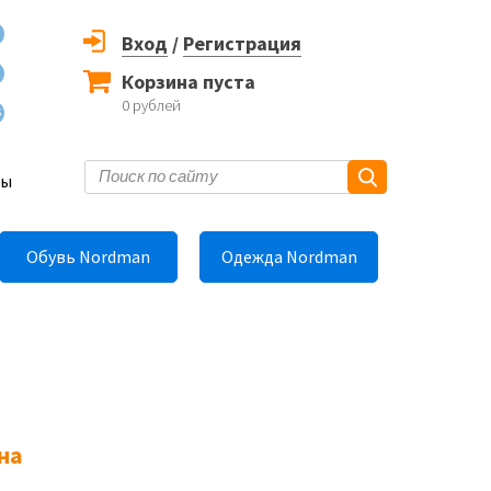
Вход
/
Регистрация
Корзина пуста
0
рублей
6
ты
Обувь Nordman
Одежда Nordman
на