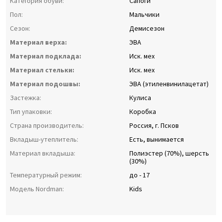
Категория обуви:
Сапоги
Пол:
Мальчики
Сезон:
Демисезон
Материал верха:
ЭВА
Материал подклада:
Иск. мех
Материал стельки:
Иск. мех
Материал подошвы:
ЭВА (этиленвинилацетат)
Застежка:
Кулиса
Тип упаковки:
Коробка
Страна производитель:
Россия, г. Псков
Вкладыш-утеплитель:
Есть, вынимается
Материал вкладыша:
Полиэстер (70%), шерсть
(30%)
Температурный режим:
до - 17
Модель Nordman:
Kids