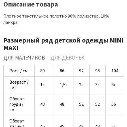
Описание товара
Плотное текстильное полотно 90% полиэстер, 10%
лайкра
Размерный ряд детской одежды MINI
MAXI
ДЛЯ МАЛЬЧИКОВ
ДЛЯ ДЕВОЧЕК
Рост / см
80
86
92
98
104
Возраст /
1г
1,5г
2г
3г
4г
лет
Обхват
груди /
48
48
52
52
56
см
Обхват
талии /
45
45
48
48
51