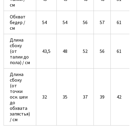
см
Обхват
бедер /
54
54
56
57
61
см
Длина
сбоку
(от
43,5
48
52
56
61
талии до
пола) / см
Длина
сбоку
(от
точки
осн. шеи
32
35
37
39
42
до
обхвата
запястья)
/ см