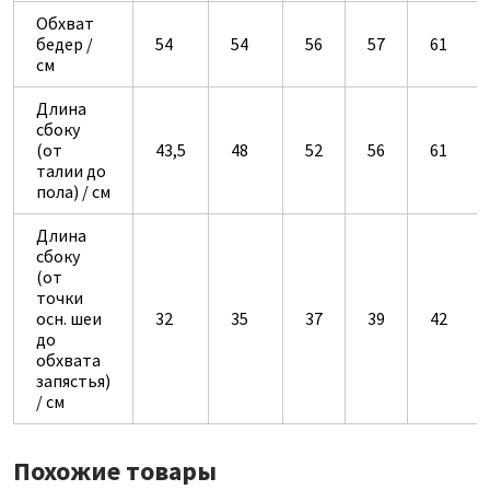
Обхват
бедер /
54
54
56
57
61
см
Длина
сбоку
(от
43,5
48
52
56
61
талии до
пола) / см
Длина
сбоку
(от
точки
осн. шеи
32
35
37
39
42
до
обхвата
запястья)
/ см
Похожие товары