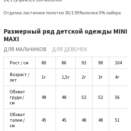
Отделка: ластичное полотно 30/1 95%хлопок 5% лайкра
Размерный ряд детской одежды MINI
MAXI
ДЛЯ МАЛЬЧИКОВ
ДЛЯ ДЕВОЧЕК
Рост / см
80
86
92
98
104
Возраст /
1г
1,5г
2г
3г
4г
лет
Обхват
груди /
48
48
52
52
56
см
Обхват
талии /
45
45
48
48
51
см