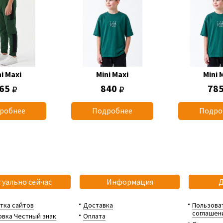
i Maxi
Mini Maxi
Mini 
65
840
78
робнее
Подробнее
Подро
туально сейчас
Информация
тка сайтов
Доставка
Пользова
соглашен
вка Честный знак
Оплата