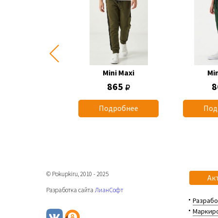
Mini Maxi
Mini Maxi
Min
1 260
865
8
одробнее
Подробнее
Под
© Pokupkiru, 2010 - 2025
Ак
Разработка сайта
ЛианСофт
Разрабо
Маркиро