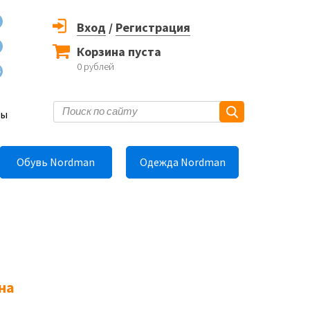
Вход
/
Регистрация
Корзина пуста
0
рублей
6
ты
Обувь Nordman
Одежда Nordman
на