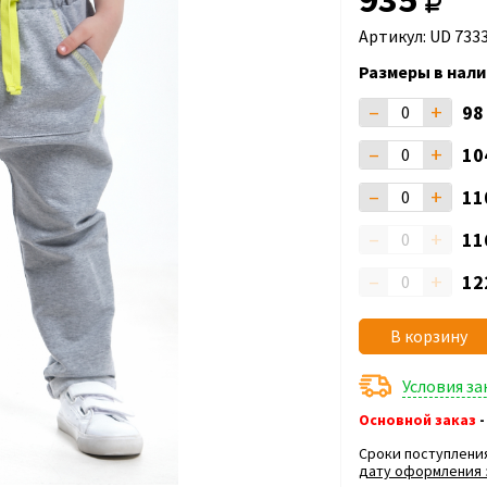
Артикул: UD 733
Размеры в нали
–
+
9
–
+
10
–
+
11
–
+
11
–
+
12
В корзину
Условия з
Основной заказ
-
Сроки поступлени
дату оформления 