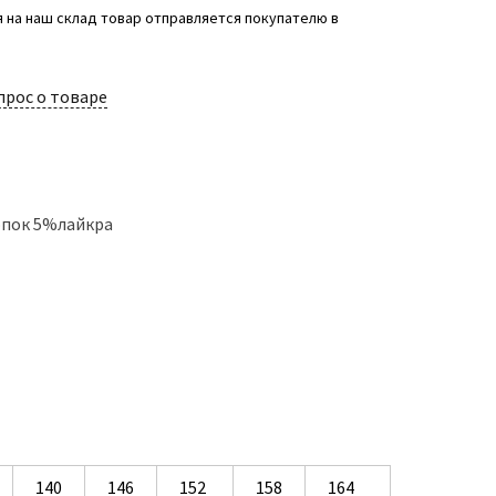
 на наш склад товар отправляется покупателю в
прос о товаре
опок 5%лайкра
140
146
152
158
164