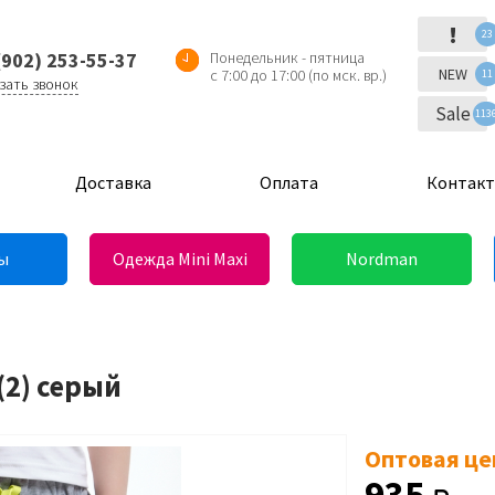
!
23
(902) 253-55-37
Понедельник - пятница
NEW
с 7:00 до 17:00 (по мск. вр.)
11
зать звонок
Sale
113
Доставка
Оплата
Контак
ы
Одежда Mini Maxi
Nordman
(2) серый
Оптовая це
935