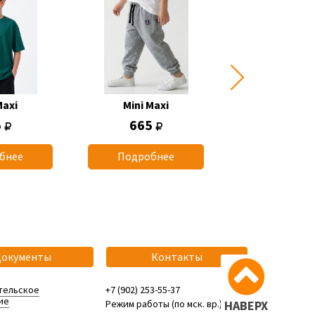
Maxi
Mini Maxi
Mini Max
5
665
1 165
бнее
Подробнее
Подробн
Документы
Контакты
тельское
+7 (902) 253-55-37
ие
Режим работы (по мск. вр.):
НАВЕРХ