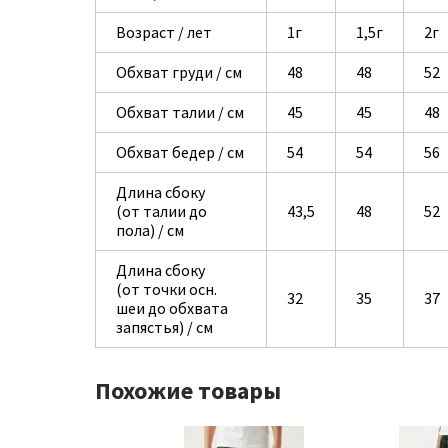
Возраст / лет
1г
1,5г
2г
Обхват груди / см
48
48
52
Обхват талии / см
45
45
48
Обхват бедер / см
54
54
56
Длина сбоку
(от талии до
43,5
48
52
пола) / см
Длина сбоку
(от точки осн.
32
35
37
шеи до обхвата
запястья) / см
Похожие товары