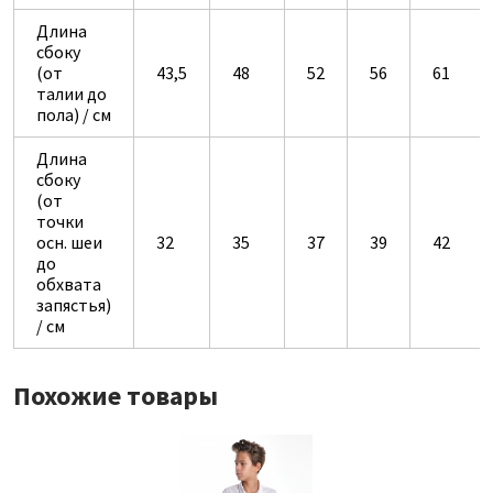
Длина
сбоку
(от
43,5
48
52
56
61
талии до
пола) / см
Длина
сбоку
(от
точки
осн. шеи
32
35
37
39
42
до
обхвата
запястья)
/ см
Похожие товары