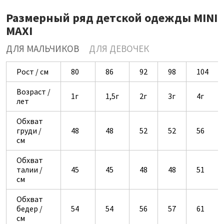
Размерный ряд детской одежды MINI
MAXI
ДЛЯ МАЛЬЧИКОВ
ДЛЯ ДЕВОЧЕК
Рост / см
80
86
92
98
104
Возраст /
1г
1,5г
2г
3г
4г
лет
Обхват
груди /
48
48
52
52
56
см
Обхват
талии /
45
45
48
48
51
см
Обхват
бедер /
54
54
56
57
61
см