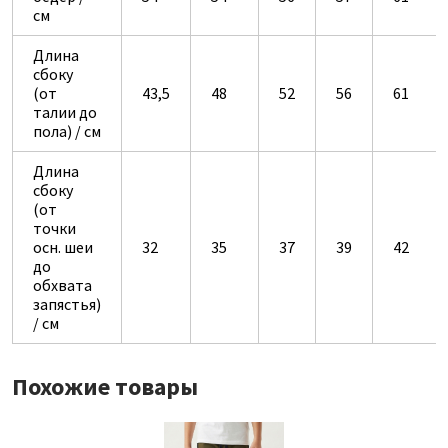
см
Длина
сбоку
(от
43,5
48
52
56
61
талии до
пола) / см
Длина
сбоку
(от
точки
осн. шеи
32
35
37
39
42
до
обхвата
запястья)
/ см
Похожие товары