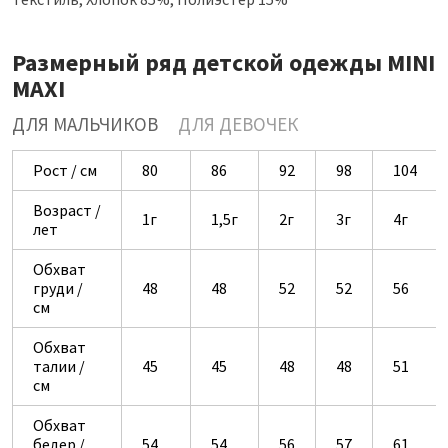
Размерный ряд детской одежды MINI
MAXI
ДЛЯ МАЛЬЧИКОВ
ДЛЯ ДЕВОЧЕК
Рост / см
80
86
92
98
104
Возраст /
1г
1,5г
2г
3г
4г
лет
Обхват
груди /
48
48
52
52
56
см
Обхват
талии /
45
45
48
48
51
см
Обхват
бедер /
54
54
56
57
61