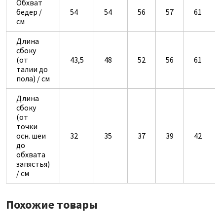
Обхват
бедер /
54
54
56
57
61
см
Длина
сбоку
(от
43,5
48
52
56
61
талии до
пола) / см
Длина
сбоку
(от
точки
осн. шеи
32
35
37
39
42
до
обхвата
запястья)
/ см
Похожие товары