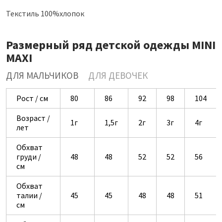
Текстиль 100%хлопок
Размерный ряд детской одежды MINI
MAXI
ДЛЯ МАЛЬЧИКОВ
ДЛЯ ДЕВОЧЕК
Рост / см
80
86
92
98
104
Возраст /
1г
1,5г
2г
3г
4г
лет
Обхват
груди /
48
48
52
52
56
см
Обхват
талии /
45
45
48
48
51
см