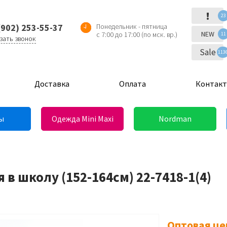
!
23
(902) 253-55-37
Понедельник - пятница
NEW
с 7:00 до 17:00 (по мск. вр.)
11
зать звонок
Sale
113
Доставка
Оплата
Контак
ы
Одежда Mini Maxi
Nordman
в школу (152-164см) 22-7418-1(4)
Оптовая це