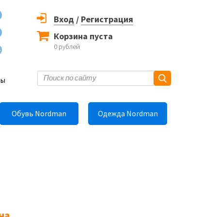
Вход
/
Регистрация
Корзина пуста
0
рублей
6
ты
Обувь Nordman
Одежда Nordman
на