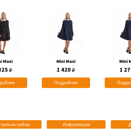
i Maxi
Mini Maxi
Mini 
325
1 420
1 2
робнее
Подробнее
Подро
туально сейчас
Информация