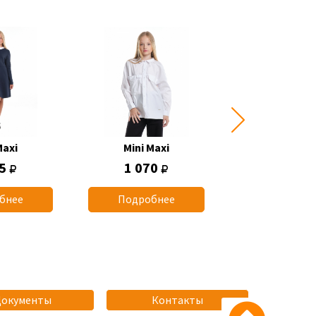
Maxi
Mini Maxi
Mini Max
75
1 070
1 110
бнее
Подробнее
Подробн
Документы
Контакты