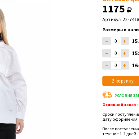
1175
Артикул: 22-741
Размеры в нали
–
+
15
–
+
15
–
+
16
В корзину
Условия з
Основной заказ
-
Сроки поступлени
дату оформления 
После поступления
течение 1-2 дней.