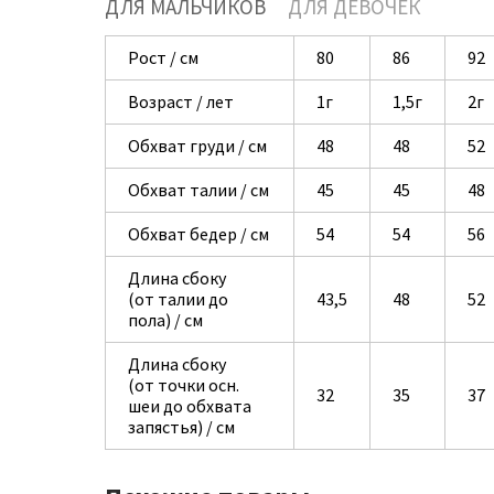
ДЛЯ МАЛЬЧИКОВ
ДЛЯ ДЕВОЧЕК
Рост / см
80
86
92
Возраст / лет
1г
1,5г
2г
Обхват груди / см
48
48
52
Обхват талии / см
45
45
48
Обхват бедер / см
54
54
56
Длина сбоку
(от талии до
43,5
48
52
пола) / см
Длина сбоку
(от точки осн.
32
35
37
шеи до обхвата
запястья) / см