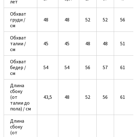
лет
Обхват
груди /
48
48
52
52
56
см
Обхват
талии /
45
45
48
48
51
см
Обхват
бедер /
54
54
56
57
61
см
Длина
сбоку
(от
43,5
48
52
56
61
талии до
пола) / см
Длина
сбоку
(от