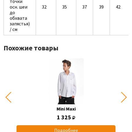
точки
осн. шеи
32
35
37
39
42
до
обхвата
запястья)
/ см
Похожие товары
Mini Maxi
1 325
Подробнее