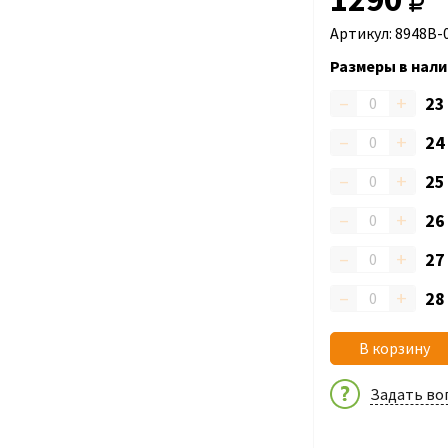
Артикул: 8948B-
Размеры в нали
–
+
2
–
+
2
–
+
2
–
+
2
–
+
2
–
+
2
В корзину
Задать во