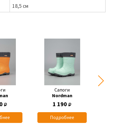
18,5 см
оги
Сапоги
Сапоги
man
Nordman
Nordma
50
1 190
1 400
бнее
Подробнее
Подробн