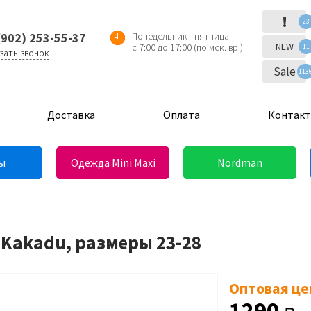
!
23
(902) 253-55-37
Понедельник - пятница
NEW
с 7:00 до 17:00 (по мск. вр.)
11
зать звонок
Sale
113
Доставка
Оплата
Контак
ы
Одежда Mini Maxi
Nordman
 Kakadu, размеры 23-28
Оптовая це
1290