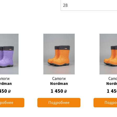
28
апоги
Сапоги
Сап
rdman
Nordman
Nord
450
1 450
1 4
робнее
Подробнее
Подро