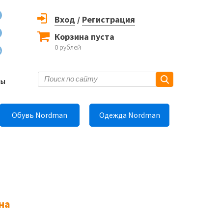
Вход
/
Регистрация
Корзина пуста
0
рублей
6
ты
Обувь Nordman
Одежда Nordman
на