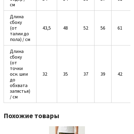
см
Длина
сбоку
(от
43,5
48
52
56
61
талии до
пола) / см
Длина
сбоку
(от
точки
осн. шеи
32
35
37
39
42
до
обхвата
запястья)
/ см
Похожие товары