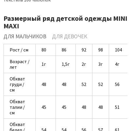
Размерный ряд детской одежды MINI
MAXI
ДЛЯ МАЛЬЧИКОВ
ДЛЯ ДЕВОЧЕК
Рост / см
80
86
92
98
104
Возраст /
1г
1,5г
2г
3г
4г
лет
Обхват
груди /
48
48
52
52
56
см
Обхват
талии /
45
45
48
48
51
см
Обхват
бедер /
54
54
56
57
61