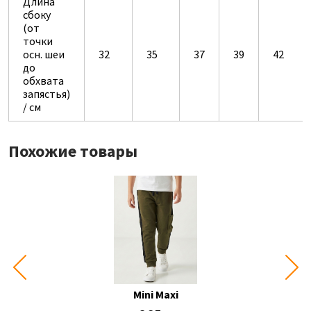
Длина
сбоку
(от
точки
осн. шеи
32
35
37
39
42
до
обхвата
запястья)
/ см
Похожие товары
Mini Maxi