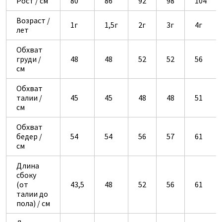
Рост / см
80
86
92
98
104
Возраст /
1г
1,5г
2г
3г
4г
лет
Обхват
груди /
48
48
52
52
56
см
Обхват
талии /
45
45
48
48
51
см
Обхват
бедер /
54
54
56
57
61
см
Длина
сбоку
(от
43,5
48
52
56
61
талии до
пола) / см