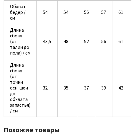
Обхват
бедер /
54
54
56
57
61
см
Длина
сбоку
(от
43,5
48
52
56
61
талии до
пола) / см
Длина
сбоку
(от
точки
осн. шеи
32
35
37
39
42
до
обхвата
запястья)
/ см
Похожие товары