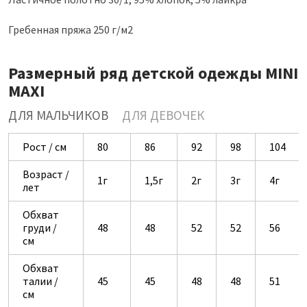
Гребенная пряжа 250 г/м2
Размерный ряд детской одежды MINI
MAXI
ДЛЯ МАЛЬЧИКОВ
ДЛЯ ДЕВОЧЕК
Рост / см
80
86
92
98
104
Возраст /
1г
1,5г
2г
3г
4г
лет
Обхват
груди /
48
48
52
52
56
см
Обхват
талии /
45
45
48
48
51
см