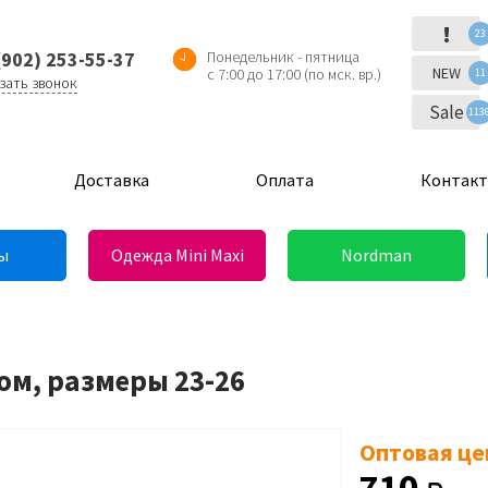
!
23
(902) 253-55-37
Понедельник - пятница
NEW
с 7:00 до 17:00 (по мск. вр.)
11
зать звонок
Sale
113
Доставка
Оплата
Контак
ы
Одежда Mini Maxi
Nordman
ом, размеры 23-26
Оптовая це
710