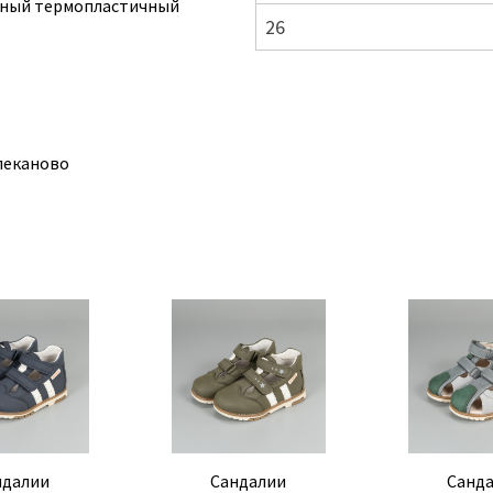
рный термопластичный
26
влеканово
ндалии
Сандалии
Санд