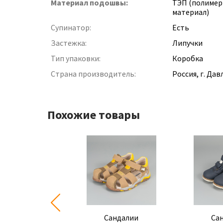
Материал подошвы:
ТЭП (полиме
материал)
Супинатор:
Есть
Застежка:
Липучки
Тип упаковки:
Коробка
Страна производитель:
Россия, г. Да
Похожие товары
Сандалии
Сандалии
Са