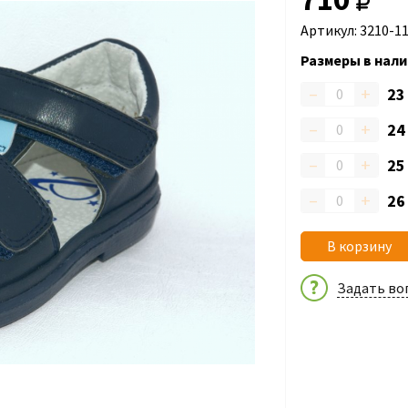
Артикул: 3210-1
Размеры в нали
–
+
2
–
+
2
–
+
2
–
+
2
В корзину
Задать во