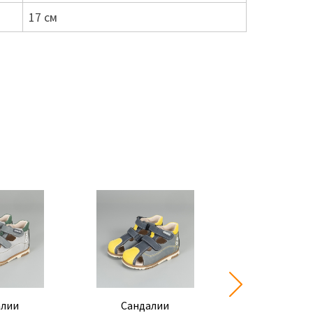
17 см
алии
Сандалии
Сандал