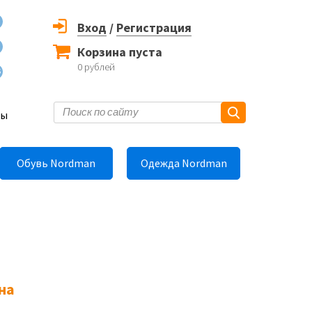
Вход
/
Регистрация
Корзина пуста
0
рублей
6
ты
Обувь Nordman
Одежда Nordman
на