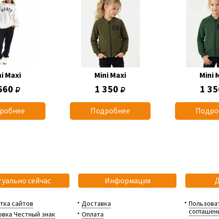
i Maxi
Mini Maxi
Mini 
660
1 350
1 3
робнее
Подробнее
Подро
туально сейчас
Информация
тка сайтов
Доставка
Пользова
соглашен
вка Честный знак
Оплата