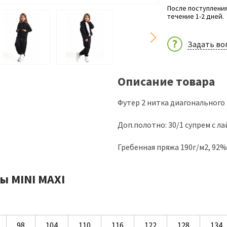
После поступления
течение 1-2 дней.
Задать во
Описание товара
Футер 2 нитка диагонального
Доп.полотно: 30/1 супрем с л
Гребенная пряжа 190г/м2, 92
ы MINI MAXI
98
104
110
116
122
128
134