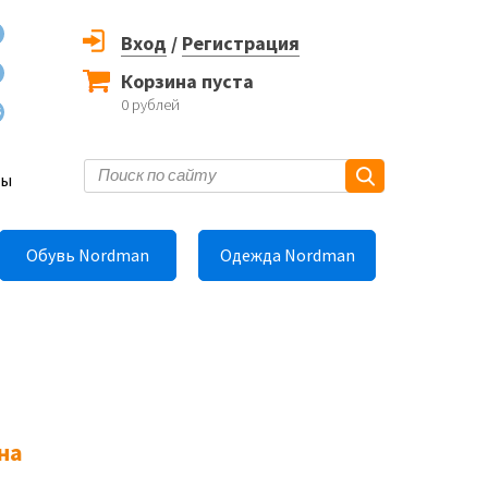
Вход
/
Регистрация
Корзина пуста
0
рублей
6
ты
Обувь Nordman
Одежда Nordman
на