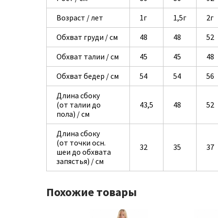
Возраст / лет
1г
1,5г
2г
Обхват груди / см
48
48
52
Обхват талии / см
45
45
48
Обхват бедер / см
54
54
56
Длина сбоку
(от талии до
43,5
48
52
пола) / см
Длина сбоку
(от точки осн.
32
35
37
шеи до обхвата
запястья) / см
Похожие товары