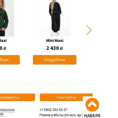
Maxi
Mini Maxi
Mini Max
50
2 430
770
бнее
Подробнее
Подробн
Документы
Контакты
тельское
+7 (902) 253-55-37
ие
Режим работы (по мск. вр.):
НАВЕРХ