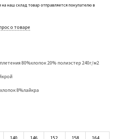
 на наш склад товар отправляется покупателю в
прос о товаре
 плетения 80%хлопок 20% полиэстер 240г/м2
айкрой
%хлопок 8%лайкра
140
146
152
158
164