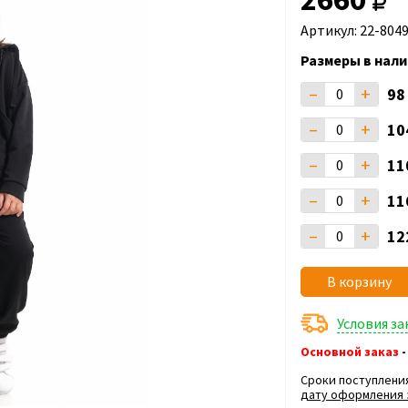
Артикул: 22-804
Размеры в нали
–
+
9
–
+
10
–
+
11
–
+
11
–
+
12
В корзину
Условия з
Основной заказ
-
Сроки поступлени
дату оформления 