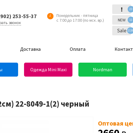
!
23
(902) 253-55-37
Понедельник - пятница
NEW
с 7:00 до 17:00 (по мск. вр.)
11
зать звонок
Sale
113
Доставка
Оплата
Контак
ы
Одежда Mini Maxi
Nordman
см) 22-8049-1(2) черный
Оптовая це
2660