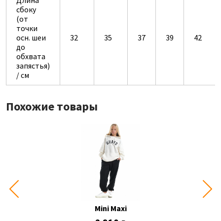
Длина
сбоку
(от
точки
осн. шеи
32
35
37
39
42
до
обхвата
запястья)
/ см
Похожие товары
Mini Maxi