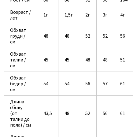
Возраст /
1г
1,5г
2г
3г
4г
лет
Обхват
груди /
48
48
52
52
56
см
Обхват
талии /
45
45
48
48
51
см
Обхват
бедер /
54
54
56
57
61
см
Длина
сбоку
(от
43,5
48
52
56
61
талии до
пола) / см