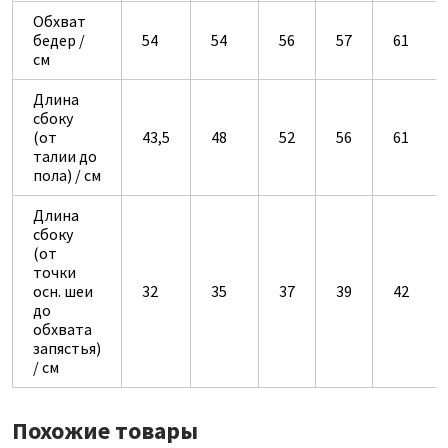
Обхват
бедер /
54
54
56
57
61
см
Длина
сбоку
(от
43,5
48
52
56
61
талии до
пола) / см
Длина
сбоку
(от
точки
осн. шеи
32
35
37
39
42
до
обхвата
запястья)
/ см
Похожие товары