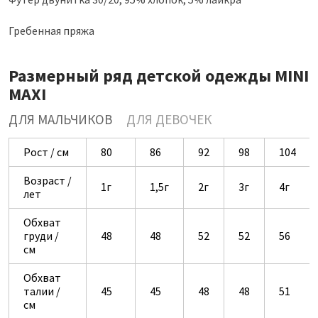
Гребенная пряжа
Размерный ряд детской одежды MINI
MAXI
ДЛЯ МАЛЬЧИКОВ
ДЛЯ ДЕВОЧЕК
Рост / см
80
86
92
98
104
Возраст /
1г
1,5г
2г
3г
4г
лет
Обхват
груди /
48
48
52
52
56
см
Обхват
талии /
45
45
48
48
51
см