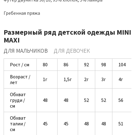
Гребенная пряжа
Размерный ряд детской одежды MINI
MAXI
ДЛЯ МАЛЬЧИКОВ
ДЛЯ ДЕВОЧЕК
Рост / см
80
86
92
98
104
Возраст /
1г
1,5г
2г
3г
4г
лет
Обхват
груди /
48
48
52
52
56
см
Обхват
талии /
45
45
48
48
51
см