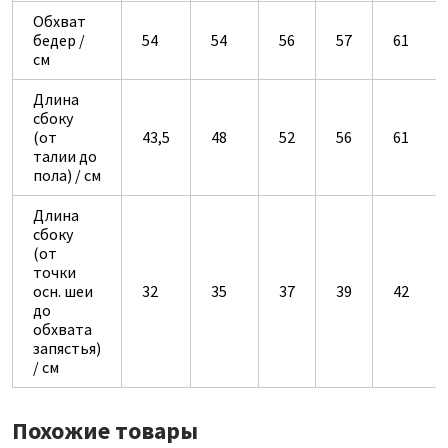
Обхват
бедер /
54
54
56
57
61
см
Длина
сбоку
(от
43,5
48
52
56
61
талии до
пола) / см
Длина
сбоку
(от
точки
осн. шеи
32
35
37
39
42
до
обхвата
запястья)
/ см
Похожие товары