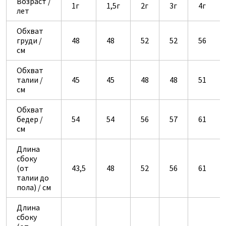
Возраст /
1г
1,5г
2г
3г
4г
лет
Обхват
груди /
48
48
52
52
56
см
Обхват
талии /
45
45
48
48
51
см
Обхват
бедер /
54
54
56
57
61
см
Длина
сбоку
(от
43,5
48
52
56
61
талии до
пола) / см
Длина
сбоку