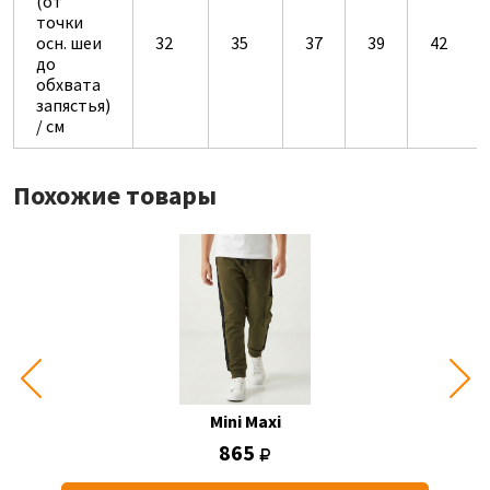
(от
точки
осн. шеи
32
35
37
39
42
до
обхвата
запястья)
/ см
Похожие товары
Mini Maxi
865