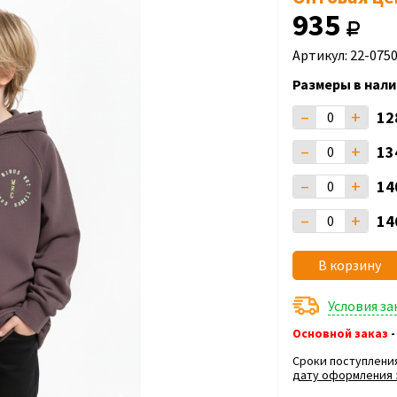
935
Артикул: 22-075
Размеры в нали
–
+
12
–
+
13
–
+
14
–
+
14
В корзину
Условия з
Основной заказ
-
Сроки поступлени
дату оформления 