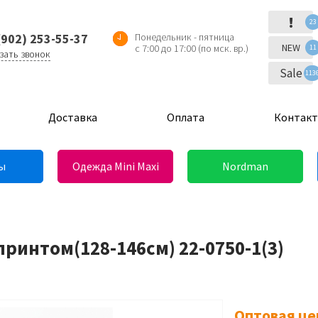
!
23
(902) 253-55-37
Понедельник - пятница
NEW
с 7:00 до 17:00 (по мск. вр.)
11
зать звонок
Sale
113
Доставка
Оплата
Контак
ы
Одежда Mini Maxi
Nordman
принтом(128-146см) 22-0750-1(3)
Оптовая це