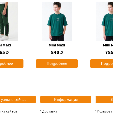
i Maxi
Mini Maxi
Mini 
65
840
78
робнее
Подробнее
Подро
туально сейчас
Информация
тка сайтов
Доставка
Пользова