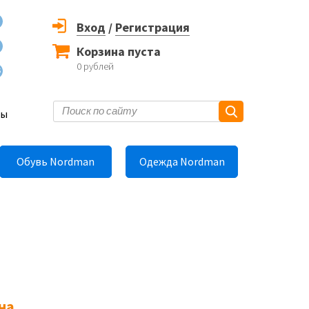
Вход
/
Регистрация
Корзина пуста
0
рублей
6
ты
Обувь Nordman
Одежда Nordman
на