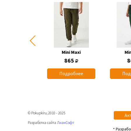
Mini Maxi
Mini Maxi
Min
1 260
865
8
одробнее
Подробнее
Под
© Pokupkiru, 2010 - 2025
Ак
Разработка сайта
ЛианСофт
Разрабо