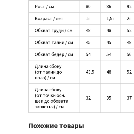
Рост / см
80
86
92
Возраст / лет
1г
1,5г
2г
Обхват груди / см
48
48
52
Обхват талии / см
45
45
48
Обхват бедер / см
54
54
56
Длина сбоку
(от талии до
43,5
48
52
пола) / см
Длина сбоку
(от точки осн.
32
35
37
шеи до обхвата
запястья) / см
Похожие товары