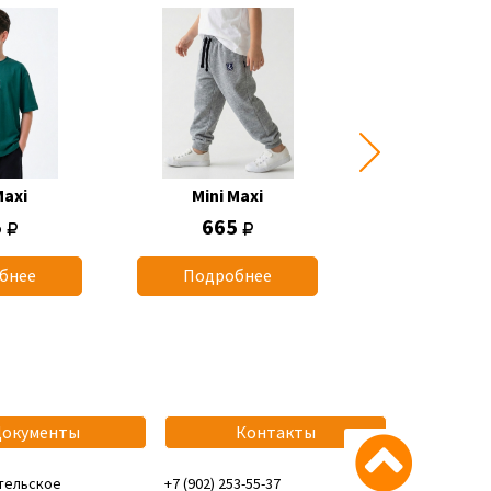
Maxi
Mini Maxi
Mini Max
5
665
1 165
бнее
Подробнее
Подробн
Документы
Контакты
тельское
+7 (902) 253-55-37