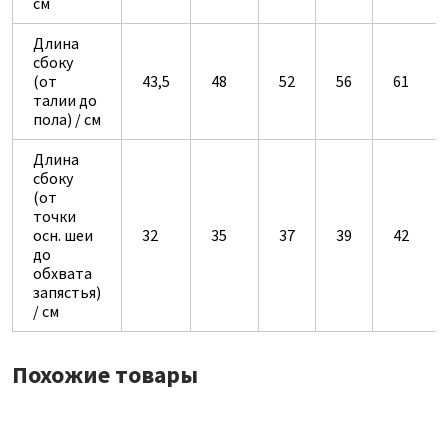
см
Длина
сбоку
(от
43,5
48
52
56
61
талии до
пола) / см
Длина
сбоку
(от
точки
осн. шеи
32
35
37
39
42
до
обхвата
запястья)
/ см
Похожие товары