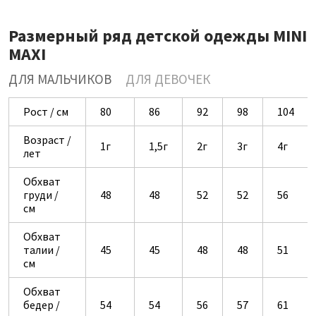
Размерный ряд детской одежды MINI
MAXI
ДЛЯ МАЛЬЧИКОВ
ДЛЯ ДЕВОЧЕК
Рост / см
80
86
92
98
104
Возраст /
1г
1,5г
2г
3г
4г
лет
Обхват
груди /
48
48
52
52
56
см
Обхват
талии /
45
45
48
48
51
см
Обхват
бедер /
54
54
56
57
61