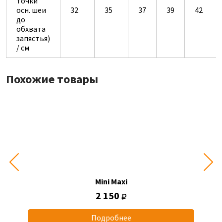
точки
осн. шеи
32
35
37
39
42
до
обхвата
запястья)
/ см
Похожие товары
Mini Maxi
2 150
Подробнее