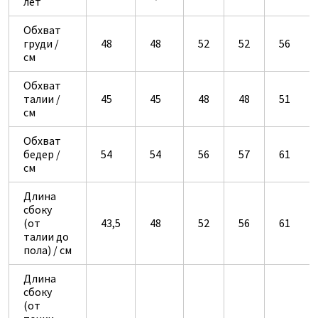
лет
Обхват
груди /
48
48
52
52
56
см
Обхват
талии /
45
45
48
48
51
см
Обхват
бедер /
54
54
56
57
61
см
Длина
сбоку
(от
43,5
48
52
56
61
талии до
пола) / см
Длина
сбоку
(от