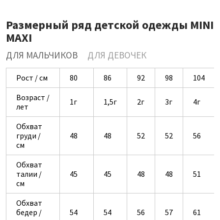
Размерный ряд детской одежды MINI
MAXI
ДЛЯ МАЛЬЧИКОВ
ДЛЯ ДЕВОЧЕК
Рост / см
80
86
92
98
104
Возраст /
1г
1,5г
2г
3г
4г
лет
Обхват
груди /
48
48
52
52
56
см
Обхват
талии /
45
45
48
48
51
см
Обхват
бедер /
54
54
56
57
61