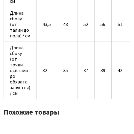
см
Длина
сбоку
(от
43,5
48
52
56
61
талии до
пола) / см
Длина
сбоку
(от
точки
осн. шеи
32
35
37
39
42
до
обхвата
запястья)
/ см
Похожие товары