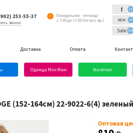
!
23
(902) 253-55-37
Понедельник - пятница
NEW
с 7:00 до 17:00 (по мск. вр.)
10
зать звонок
Sale
113
Доставка
Оплата
Контак
ы
Одежда Mini Maxi
Nordman
E (152-164см) 22-9022-6(4) зелены
Оптовая це
810