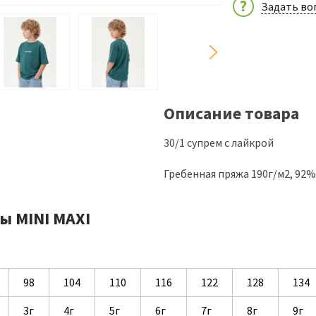
Задать во
Описание товара
30/1 супрем с лайкрой
Гребенная пряжа 190г/м2, 92
ы MINI MAXI
98
104
110
116
122
128
134
3г
4г
5г
6г
7г
8г
9г