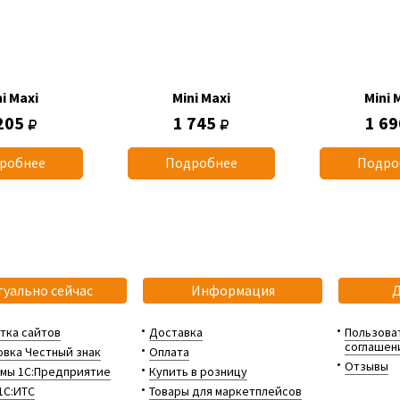
i Maxi
Mini Maxi
Mini 
205
1 745
1 6
робнее
Подробнее
Подро
туально сейчас
Информация
тка сайтов
Доставка
Пользова
соглашен
вка Честный знак
Оплата
Отзывы
мы 1С:Предприятие
Купить в розницу
1С:ИТС
Товары для маркетплейсов