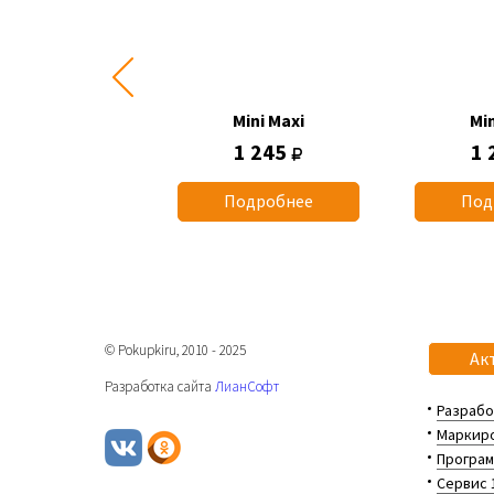
Mini Maxi
Mini Maxi
Min
1 015
1 245
1 
одробнее
Подробнее
Под
© Pokupkiru, 2010 - 2025
Ак
Разработка сайта
ЛианСофт
Разрабо
Маркиро
Програм
Сервис 