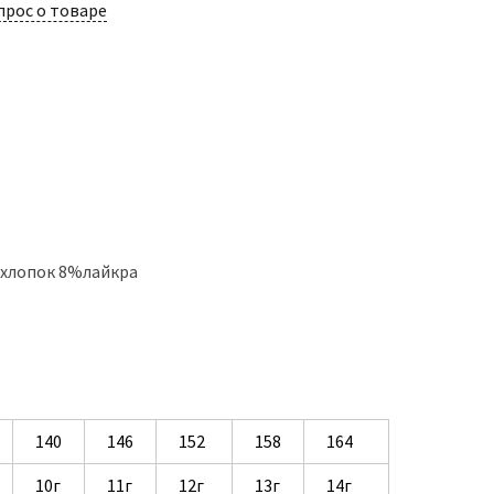
прос о товаре
%хлопок 8%лайкра
140
146
152
158
164
10г
11г
12г
13г
14г