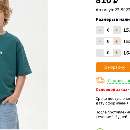
Артикул: 22-902
Размеры в нали
–
+
15
–
+
15
–
+
16
В корзину
Условия з
Основной заказ
-
Сроки поступлени
дату оформления 
После поступления
течение 1-2 дней.