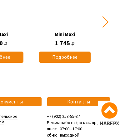
Maxi
Mini Maxi
Mini Max
90
1 745
1 690
бнее
Подробнее
Подробн
Документы
Контакты
тельское
+7 (902) 253-55-37
ие
Режим работы (по мск. вр.):
НАВЕРХ
пн-пт 07:00 - 17:00
сб-вс выходной