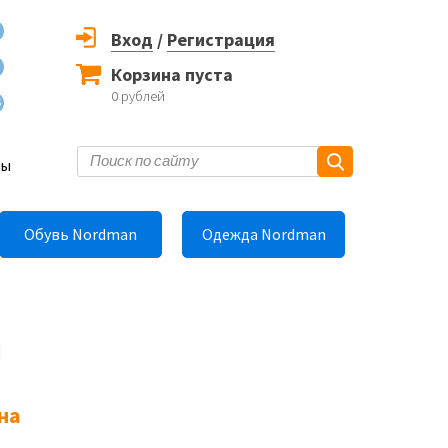
Вход
/
Регистрация
Корзина пуста
0
рублей
6
ты
Обувь Nordman
Одежда Nordman
й
на