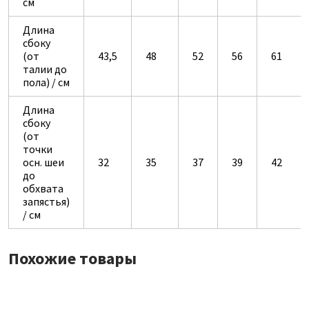
см
Длина
сбоку
(от
43,5
48
52
56
61
талии до
пола) / см
Длина
сбоку
(от
точки
осн. шеи
32
35
37
39
42
до
обхвата
запястья)
/ см
Похожие товары