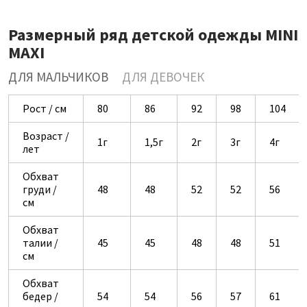
Размерный ряд детской одежды MINI
MAXI
ДЛЯ МАЛЬЧИКОВ
ДЛЯ ДЕВОЧЕК
Рост / см
80
86
92
98
104
Возраст /
1г
1,5г
2г
3г
4г
лет
Обхват
груди /
48
48
52
52
56
см
Обхват
талии /
45
45
48
48
51
см
Обхват
бедер /
54
54
56
57
61