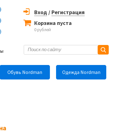
Вход
/
Регистрация
Корзина пуста
0
рублей
6
ты
Обувь Nordman
Одежда Nordman
на