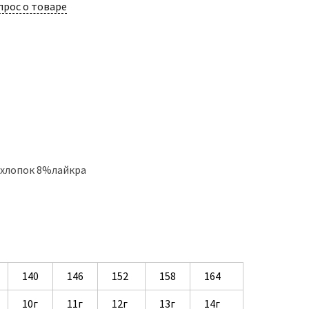
прос о товаре
%хлопок 8%лайкра
140
146
152
158
164
10г
11г
12г
13г
14г