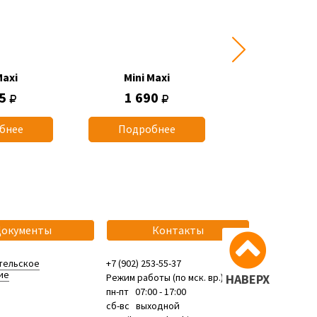
Maxi
Mini Maxi
Mini Max
45
1 690
1 745
бнее
Подробнее
Подробн
Документы
Контакты
тельское
+7 (902) 253-55-37
ие
Режим работы (по мск. вр.):
НАВЕРХ
пн-пт 07:00 - 17:00
сб-вс выходной