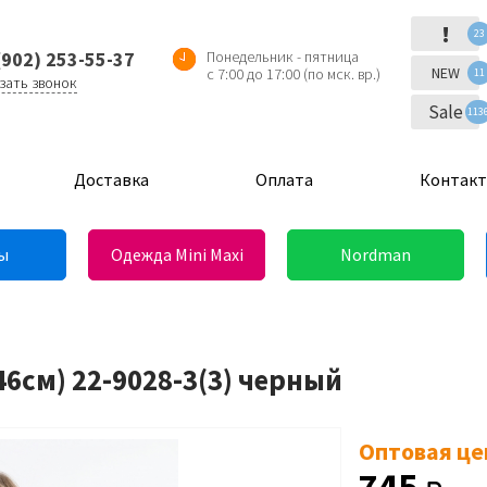
!
23
(902) 253-55-37
Понедельник - пятница
NEW
с 7:00 до 17:00 (по мск. вр.)
11
зать звонок
Sale
113
Доставка
Оплата
Контак
ы
Одежда Mini Maxi
Nordman
6см) 22-9028-3(3) черный
Оптовая це
745