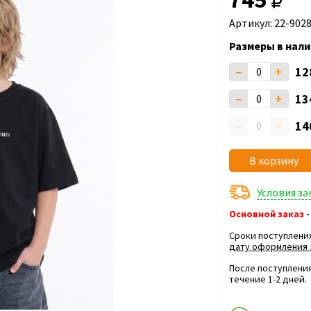
Артикул: 22-902
Размеры в нали
–
+
12
–
+
13
–
+
14
В корзину
Условия з
Основной заказ
-
Сроки поступлени
дату оформления 
После поступления
течение 1-2 дней.