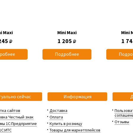
i Maxi
Mini Maxi
Mini 
245
1 205
1 7
робнее
Подробнее
Подро
туально сейчас
Информация
тка сайтов
Доставка
Пользова
соглашен
вка Честный знак
Оплата
Отзывы
мы 1С:Предприятие
Купить в розницу
1С:ИТС
Товары для маркетплейсов