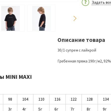
Задать во
Описание товара
30/1 супрем с лайкрой
Гребенная пряжа 190г/м2, 92
ы MINI MAXI
98
104
110
116
122
128
134
3г
4г
5г
6г
7г
8г
9г