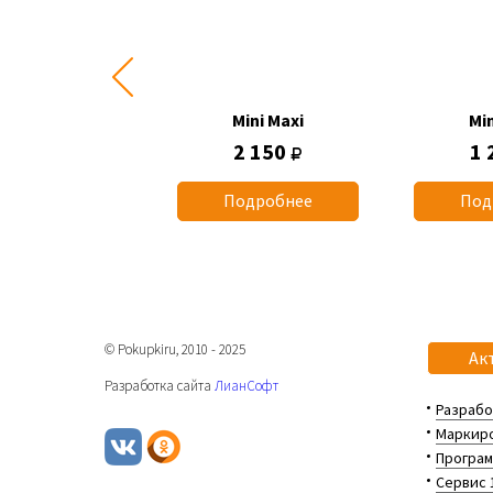
Mini Maxi
Mini Maxi
Min
1 015
2 150
1 
одробнее
Подробнее
Под
© Pokupkiru, 2010 - 2025
Ак
Разработка сайта
ЛианСофт
Разрабо
Маркиро
Програм
Сервис 