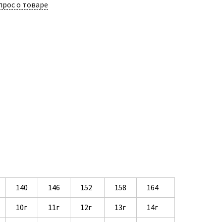
прос о товаре
140
146
152
158
164
10г
11г
12г
13г
14г