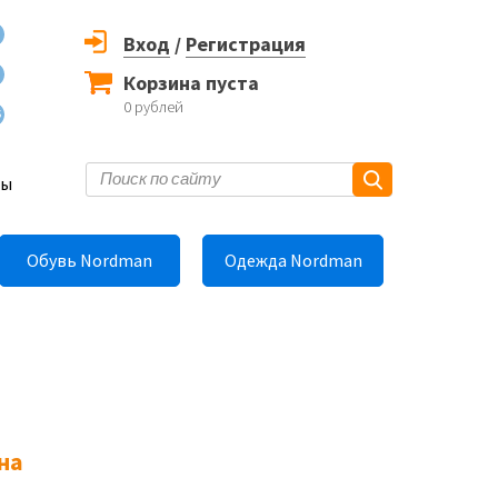
Вход
/
Регистрация
Корзина пуста
0
рублей
6
ты
Обувь Nordman
Одежда Nordman
на