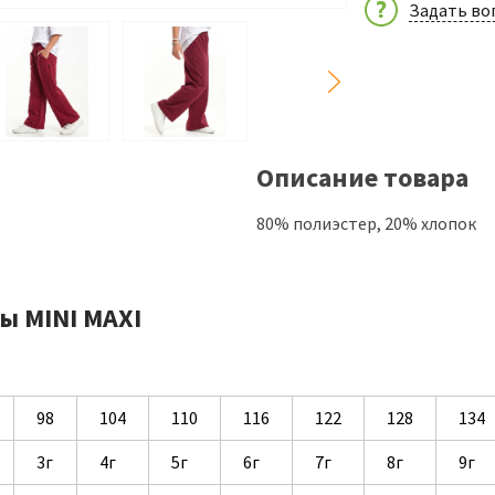
Задать во
Описание товара
80% полиэстер, 20% хлопок
ы MINI MAXI
98
104
110
116
122
128
134
3г
4г
5г
6г
7г
8г
9г