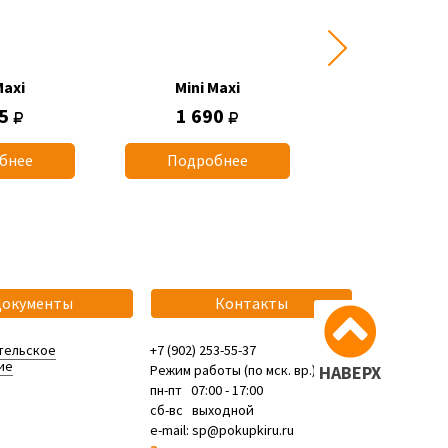
Maxi
Mini Maxi
Mini Max
45
1 690
1 745
бнее
Подробнее
Подробн
Документы
Контакты
тельское
+7 (902) 253-55-37
ие
Режим работы (по мск. вр.):
НАВЕРХ
пн-пт 07:00 - 17:00
сб-вс выходной
e-mail: sp@pokupkiru.ru