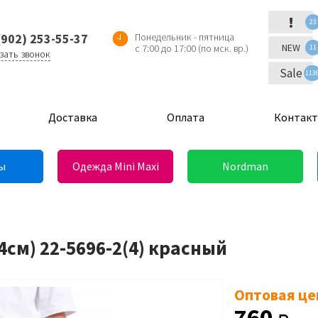
!
23
(902) 253-55-37
Понедельник - пятница
NEW
с 7:00 до 17:00 (по мск. вр.)
11
зать звонок
Sale
113
Доставка
Оплата
Контак
ы
Одежда Mini Maxi
Nordman
4см) 22-5696-2(4) красный
Оптовая це
760