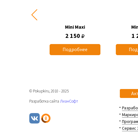
Mini Maxi
Mini Maxi
Min
1 015
2 150
1 
одробнее
Подробнее
Под
© Pokupkiru, 2010 - 2025
Ак
Разработка сайта
ЛианСофт
Разрабо
Маркиро
Програм
Сервис 