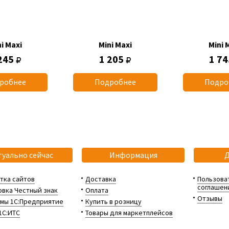
i Maxi
Mini Maxi
Mini 
245
1 205
1 7
робнее
Подробнее
Подро
туально сейчас
Информация
тка сайтов
Доставка
Пользова
соглашен
вка Честный знак
Оплата
Отзывы
мы 1С:Предприятие
Купить в розницу
1С:ИТС
Товары для маркетплейсов