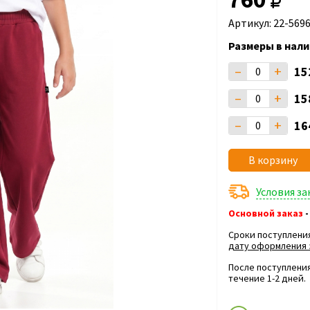
Артикул: 22-569
Размеры в нали
–
+
15
–
+
15
–
+
16
В корзину
Условия з
Основной заказ
-
Сроки поступлени
дату оформления 
После поступления
течение 1-2 дней.