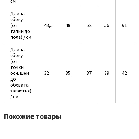
см
Длина
сбоку
(от
43,5
48
52
56
61
талии до
пола) / см
Длина
сбоку
(от
точки
осн. шеи
32
35
37
39
42
до
обхвата
запястья)
/ см
Похожие товары