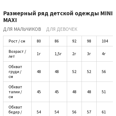
Размерный ряд детской одежды MINI
MAXI
ДЛЯ МАЛЬЧИКОВ
ДЛЯ ДЕВОЧЕК
Рост / см
80
86
92
98
104
Возраст /
1г
1,5г
2г
3г
4г
лет
Обхват
груди /
48
48
52
52
56
см
Обхват
талии /
45
45
48
48
51
см
Обхват
бедер /
54
54
56
57
61