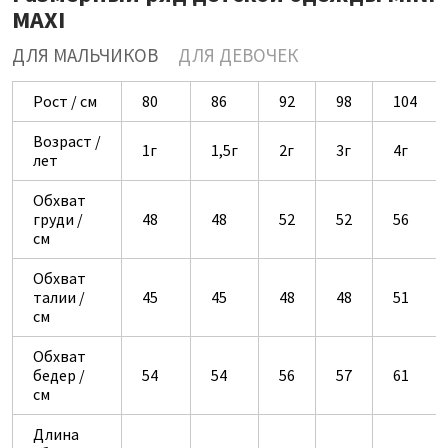
MAXI
ДЛЯ МАЛЬЧИКОВ
ДЛЯ ДЕВОЧЕК
Рост / см
80
86
92
98
104
Возраст /
1г
1,5г
2г
3г
4г
лет
Обхват
груди /
48
48
52
52
56
см
Обхват
талии /
45
45
48
48
51
см
Обхват
бедер /
54
54
56
57
61
см
Длина