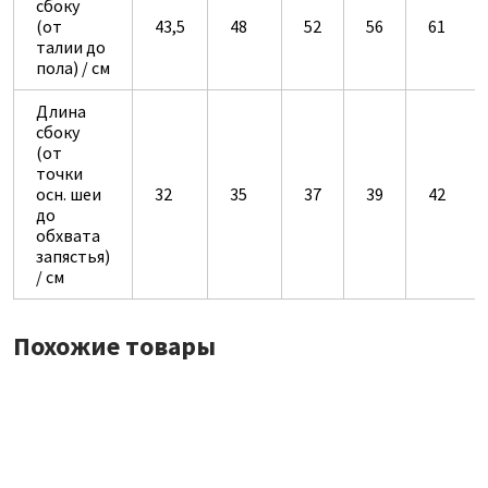
сбоку
(от
43,5
48
52
56
61
талии до
пола) / см
Длина
сбоку
(от
точки
осн. шеи
32
35
37
39
42
до
обхвата
запястья)
/ см
Похожие товары