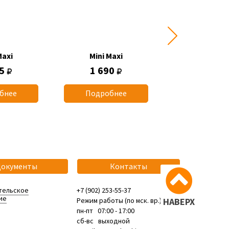
Maxi
Mini Maxi
Mini Max
45
1 690
1 745
бнее
Подробнее
Подробн
Документы
Контакты
тельское
+7 (902) 253-55-37
ие
Режим работы (по мск. вр.):
НАВЕРХ
пн-пт 07:00 - 17:00
сб-вс выходной