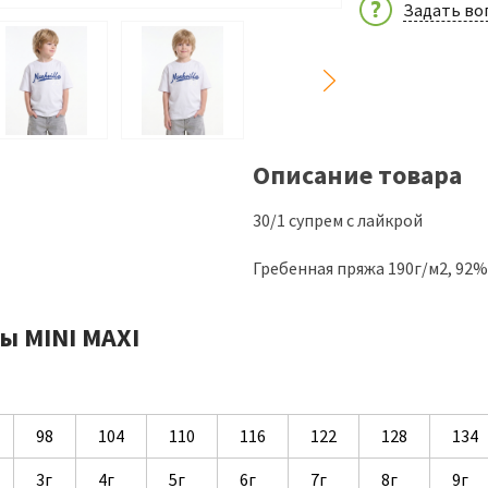
Задать во
Описание товара
30/1 супрем с лайкрой
Гребенная пряжа 190г/м2, 92
ы MINI MAXI
98
104
110
116
122
128
134
3г
4г
5г
6г
7г
8г
9г