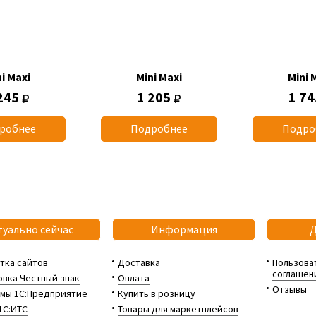
i Maxi
Mini Maxi
Mini 
245
1 205
1 7
робнее
Подробнее
Подро
туально сейчас
Информация
тка сайтов
Доставка
Пользова
соглашен
вка Честный знак
Оплата
Отзывы
мы 1С:Предприятие
Купить в розницу
1С:ИТС
Товары для маркетплейсов