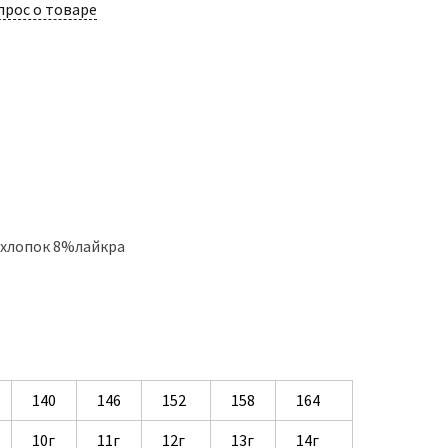
прос о товаре
%хлопок 8%лайкра
140
146
152
158
164
10г
11г
12г
13г
14г