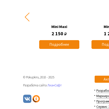
Mini Maxi
Mini Maxi
Min
1 015
2 150
1 
одробнее
Подробнее
Под
© Pokupkiru, 2010 - 2025
Ак
Разработка сайта
ЛианСофт
Разрабо
Маркиро
Програм
Сервис 