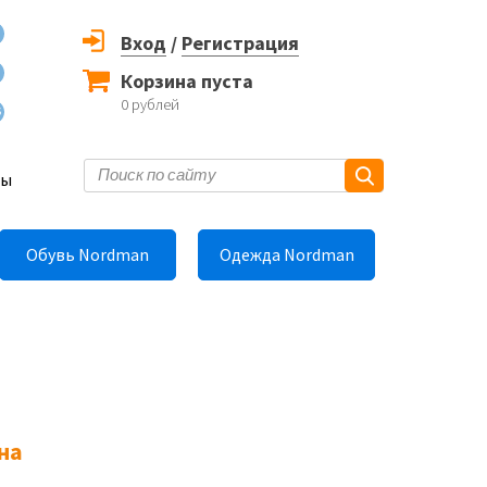
Вход
/
Регистрация
Корзина пуста
0
рублей
6
ты
Обувь Nordman
Одежда Nordman
на