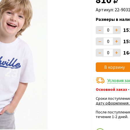
Артикул: 22-903
Размеры в нали
–
+
15
–
+
15
–
+
16
В корзину
Условия з
Основной заказ
-
Сроки поступлени
дату оформления 
После поступления
течение 1-2 дней.