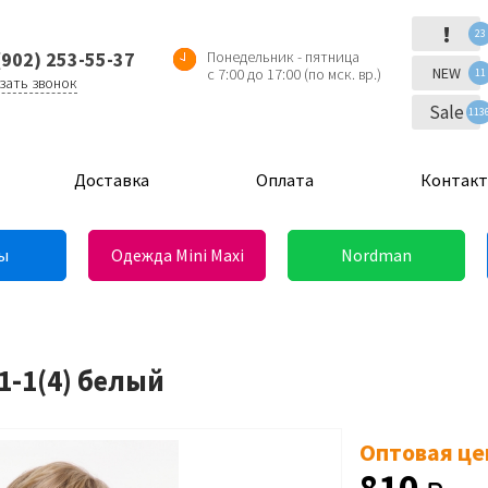
!
23
(902) 253-55-37
Понедельник - пятница
NEW
с 7:00 до 17:00 (по мск. вр.)
11
зать звонок
Sale
113
Доставка
Оплата
Контак
ы
Одежда Mini Maxi
Nordman
1-1(4) белый
Оптовая це
810