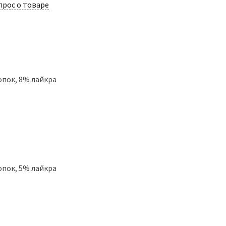
прос о товаре
лопок, 8% лайкра
опок, 5% лайкра