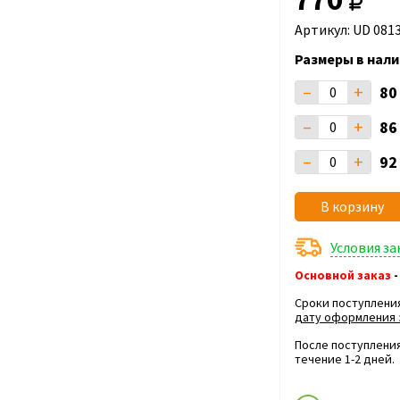
Артикул: UD 081
Размеры в нали
–
+
8
–
+
8
–
+
9
В корзину
Условия з
Основной заказ
-
Сроки поступлени
дату оформления 
После поступления
течение 1-2 дней.