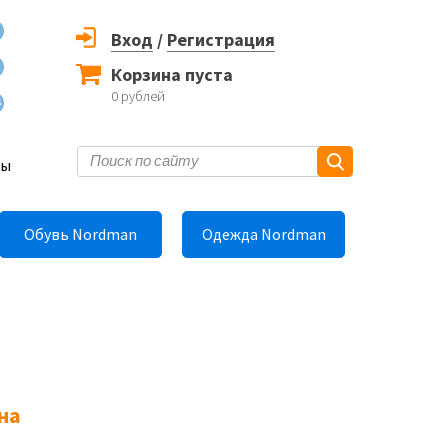
Вход
/
Регистрация
Корзина пуста
0
рублей
6
ты
Обувь Nordman
Одежда Nordman
на