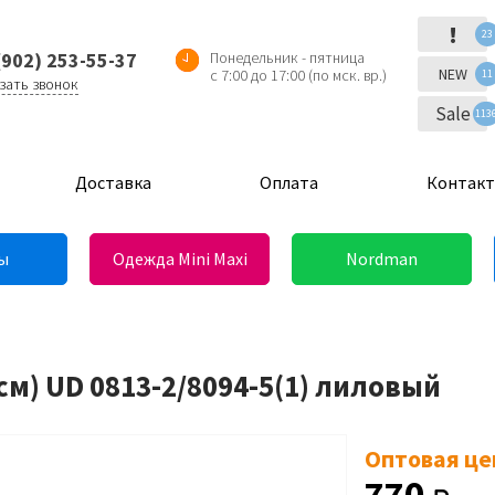
!
23
(902) 253-55-37
Понедельник - пятница
NEW
с 7:00 до 17:00 (по мск. вр.)
11
зать звонок
Sale
113
Доставка
Оплата
Контак
ы
Одежда Mini Maxi
Nordman
м) UD 0813-2/8094-5(1) лиловый
Оптовая це
770