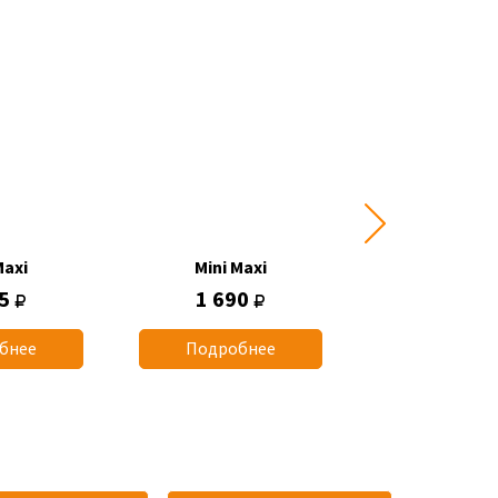
Maxi
Mini Maxi
Mini Max
45
1 690
1 745
бнее
Подробнее
Подробн