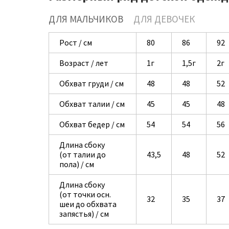
ДЛЯ МАЛЬЧИКОВ
ДЛЯ ДЕВОЧЕК
Рост / см
80
86
92
Возраст / лет
1г
1,5г
2г
Обхват груди / см
48
48
52
Обхват талии / см
45
45
48
Обхват бедер / см
54
54
56
Длина сбоку
(от талии до
43,5
48
52
пола) / см
Длина сбоку
(от точки осн.
32
35
37
шеи до обхвата
запястья) / см